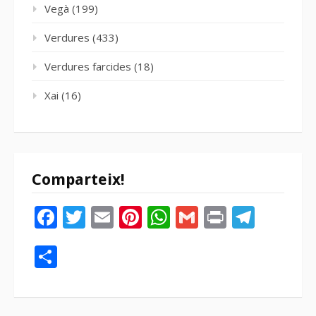
Vegà
(199)
Verdures
(433)
Verdures farcides
(18)
Xai
(16)
Comparteix!
Facebook
Twitter
Email
Pinterest
WhatsApp
Gmail
Print
Tele
Compartir