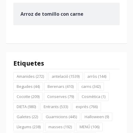
Arroz de tomillo con carne
Etiquetes
Amanides
(272)
antelació
(1539)
arròs
(144)
Begudes
(44)
Berenars
(410)
carns
(342)
Cocotte
(209)
Conserves
(79)
Cosmètica
(1)
DIETA
(980)
Entrants
(533)
exprés
(766)
Galetes
(22)
Guarnicions
(445)
Halloween
(9)
Llegums
(238)
masses
(192)
MENÚ
(106)