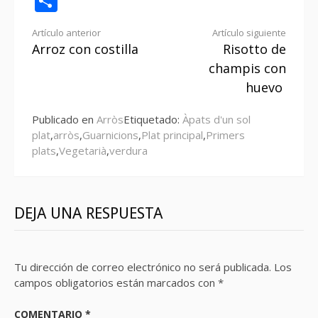
Compartir
Seguir
Artículo anterior
Artículo siguiente
Arroz con costilla
Risotto de
leyendo
champis con
huevo
Publicado en
Arròs
Etiquetado:
Àpats d'un sol
plat
,
arròs
,
Guarnicions
,
Plat principal
,
Primers
plats
,
Vegetarià
,
verdura
DEJA UNA RESPUESTA
Tu dirección de correo electrónico no será publicada.
Los
campos obligatorios están marcados con
*
COMENTARIO
*