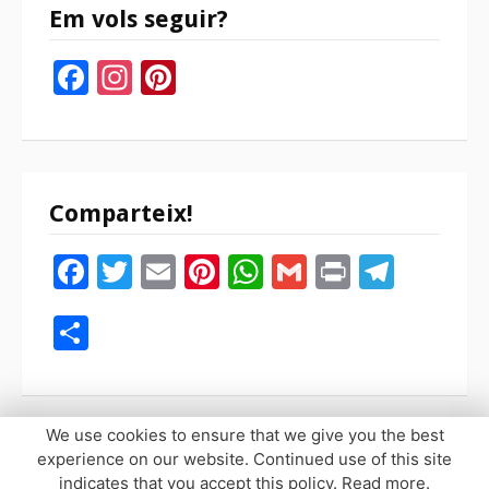
Em vols seguir?
Facebook
Instagram
Pinterest
Comparteix!
Facebook
Twitter
Email
Pinterest
WhatsApp
Gmail
Print
Tele
Compartir
We use cookies to ensure that we give you the best
experience on our website. Continued use of this site
indicates that you accept this policy.
Read more
.
Copyright © 2026 Sopaypilla. Todos los derechos reservados.