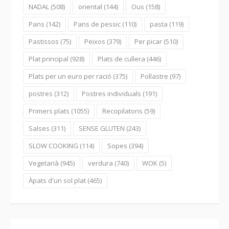
NADAL
(508)
oriental
(144)
Ous
(158)
Pans
(142)
Pans de pessic
(110)
pasta
(119)
Pastissos
(75)
Peixos
(379)
Per picar
(510)
Plat principal
(928)
Plats de cullera
(446)
Plats per un euro per ració
(375)
Pollastre
(97)
postres
(312)
Postres individuals
(191)
Primers plats
(1055)
Recopilatoris
(59)
Salses
(311)
SENSE GLUTEN
(243)
SLOW COOKING
(114)
Sopes
(394)
Vegetarià
(945)
verdura
(740)
WOK
(5)
Àpats d'un sol plat
(465)