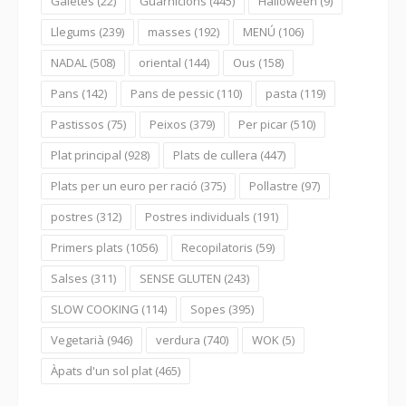
Galetes
(22)
Guarnicions
(445)
Halloween
(9)
Llegums
(239)
masses
(192)
MENÚ
(106)
NADAL
(508)
oriental
(144)
Ous
(158)
Pans
(142)
Pans de pessic
(110)
pasta
(119)
Pastissos
(75)
Peixos
(379)
Per picar
(510)
Plat principal
(928)
Plats de cullera
(447)
Plats per un euro per ració
(375)
Pollastre
(97)
postres
(312)
Postres individuals
(191)
Primers plats
(1056)
Recopilatoris
(59)
Salses
(311)
SENSE GLUTEN
(243)
SLOW COOKING
(114)
Sopes
(395)
Vegetarià
(946)
verdura
(740)
WOK
(5)
Àpats d'un sol plat
(465)