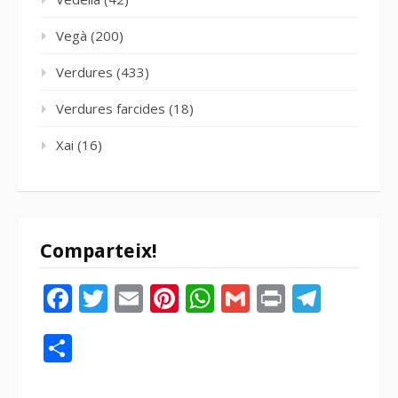
Vegà
(200)
Verdures
(433)
Verdures farcides
(18)
Xai
(16)
Comparteix!
Facebook
Twitter
Email
Pinterest
WhatsApp
Gmail
Print
Tele
Compartir