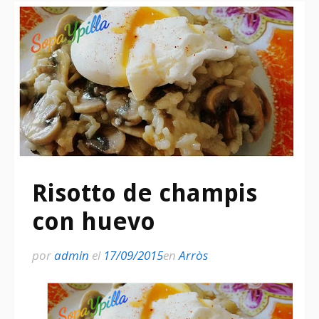
Risotto de champis
con huevo
por
admin
el
17/09/2015
en
Arròs