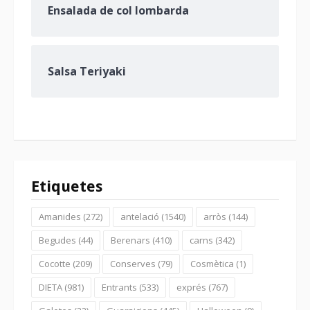
Ensalada de col lombarda
Salsa Teriyaki
Etiquetes
Amanides
(272)
antelació
(1540)
arròs
(144)
Begudes
(44)
Berenars
(410)
carns
(342)
Cocotte
(209)
Conserves
(79)
Cosmètica
(1)
DIETA
(981)
Entrants
(533)
exprés
(767)