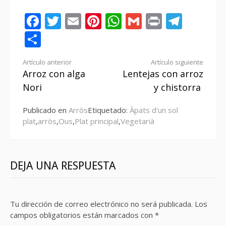
Facebook
Twitter
Email
Pinterest
WhatsApp
Gmail
Print
Tele
Compartir
Seguir
Artículo anterior
Artículo siguiente
Arroz con alga
Lentejas con arroz
leyendo
Nori
y chistorra
Publicado en
Arròs
Etiquetado:
Àpats d'un sol
plat
,
arròs
,
Ous
,
Plat principal
,
Vegetarià
DEJA UNA RESPUESTA
Tu dirección de correo electrónico no será publicada.
Los
campos obligatorios están marcados con
*