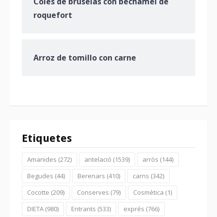
Coles de bruselas con bechamel de
roquefort
Arroz de tomillo con carne
Etiquetes
Amanides
(272)
antelació
(1539)
arròs
(144)
Begudes
(44)
Berenars
(410)
carns
(342)
Cocotte
(209)
Conserves
(79)
Cosmètica
(1)
DIETA
(980)
Entrants
(533)
exprés
(766)