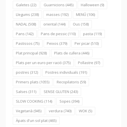
Galetes
(22)
Guarnicions
(445)
Halloween
(9)
Llegums
(238)
masses
(192)
MENÚ
(106)
NADAL
(508)
oriental
(144)
Ous
(158)
Pans
(142)
Pans de pessic
(110)
pasta
(119)
Pastissos
(75)
Peixos
(379)
Per picar
(510)
Plat principal
(928)
Plats de cullera
(446)
Plats per un euro per ració
(375)
Pollastre
(97)
postres
(312)
Postres individuals
(191)
Primers plats
(1055)
Recopilatoris
(59)
Salses
(311)
SENSE GLUTEN
(243)
SLOW COOKING
(114)
Sopes
(394)
Vegetarià
(945)
verdura
(740)
WOK
(5)
Àpats d'un sol plat
(465)