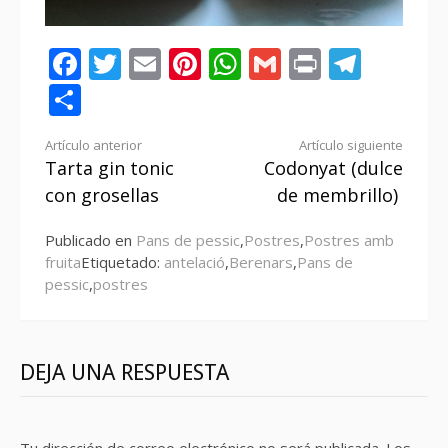
Facebook
Twitter
Email
Pinterest
WhatsApp
Gmail
Print
Tele
Compartir
Seguir
Artículo anterior
Artículo siguiente
Tarta gin tonic
Codonyat (dulce
leyendo
con grosellas
de membrillo)
Publicado en
Pans de pessic
,
Postres
,
Postres amb
fruita
Etiquetado:
antelació
,
Berenars
,
Pans de
pessic
,
postres
DEJA UNA RESPUESTA