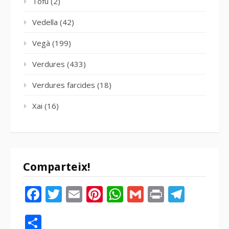
Tofu
(2)
Vedella
(42)
Vegà
(199)
Verdures
(433)
Verdures farcides
(18)
Xai
(16)
Comparteix!
Facebook
Twitter
Email
Pinterest
WhatsApp
Gmail
Print
Tele
Compartir