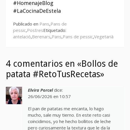
#HomenajeBlog
#LaCocinaDeEstela
Publicado en
Pans
,
Pans de
pessic
,
Postres
Etiquetado:
antelació
,
Berenars
,
Pans
,
Pans de pessic
,
Vegetarià
4 comentarios en «Bollos de
patata #RetoTusRecetas»
Elvira Porcel
dice:
26/06/2026 en 10:57
El pan de patatas me encanta, lo hago
mucho, sale muy tierno. En este reto casi
coincidimos, yo he hecho bollitos de leche
pero curiosamente la textura que le da la