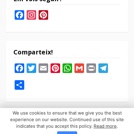
Facebook
Instagram
Pinterest
Comparteix!
Facebook
Twitter
Email
Pinterest
WhatsApp
Gmail
Print
Tele
Compartir
We use cookies to ensure that we give you the best
experience on our website. Continued use of this site
indicates that you accept this policy.
Read more
.
Copyright © 2026 Sopaypilla. Todos los derechos reservados.
Tema Fooding por
FRT