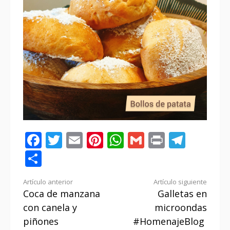
Facebook
Twitter
Email
Pinterest
WhatsApp
Gmail
Print
Tele
Compartir
Seguir
Artículo anterior
Artículo siguiente
Coca de manzana
Galletas en
leyendo
con canela y
microondas
piñones
#HomenajeBlog