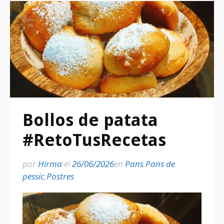
Bollos de patata
#RetoTusRecetas
por
Hirma
el
26/06/2026
en
Pans
,
Pans de
pessic
,
Postres