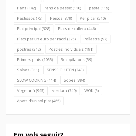
Pans
(142)
Pans de pessic
(110)
pasta
(119)
Pastissos
(75)
Peixos
(379)
Per picar
(510)
Plat principal
(928)
Plats de cullera
(446)
Plats per un euro per ració
(375)
Pollastre
(97)
postres
(312)
Postres individuals
(191)
Primers plats
(1055)
Recopilatoris
(59)
Salses
(311)
SENSE GLUTEN
(243)
SLOW COOKING
(114)
Sopes
(394)
Vegetarià
(945)
verdura
(740)
WOK
(5)
Àpats d'un sol plat
(465)
Em vols seguir?