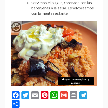
Servimos el bulgur, coronado con las
berenjenas y la salsa. Espolvoreamos
con la menta restante.
Facebook
Twitter
Email
Pinterest
WhatsApp
Gmail
Print
Tele
Compartir