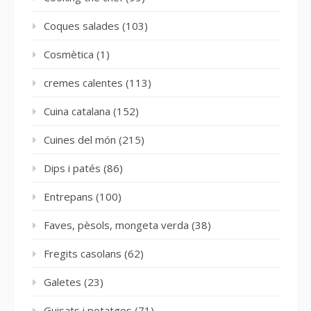
Coques salades
(103)
Cosmètica
(1)
cremes calentes
(113)
Cuina catalana
(152)
Cuines del món
(215)
Dips i patés
(86)
Entrepans
(100)
Faves, pèsols, mongeta verda
(38)
Fregits casolans
(62)
Galetes
(23)
Guisats i potatges
(71)