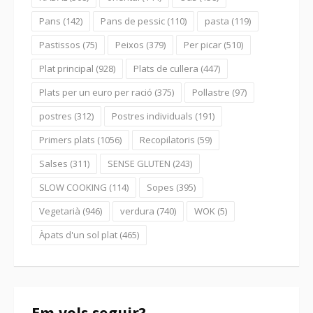
Pans
(142)
Pans de pessic
(110)
pasta
(119)
Pastissos
(75)
Peixos
(379)
Per picar
(510)
Plat principal
(928)
Plats de cullera
(447)
Plats per un euro per ració
(375)
Pollastre
(97)
postres
(312)
Postres individuals
(191)
Primers plats
(1056)
Recopilatoris
(59)
Salses
(311)
SENSE GLUTEN
(243)
SLOW COOKING
(114)
Sopes
(395)
Vegetarià
(946)
verdura
(740)
WOK
(5)
Àpats d'un sol plat
(465)