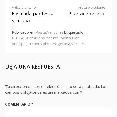
Seguir
Artículo anterior
Artículo siguiente
Ensalada pantesca
Piperade receta
leyendo
siciliana
Publicado en
Pasta
,
Verdures
Etiquetado:
DIETA
,
Guarnicions
,
oriental
,
pasta
,
Plat
principal
,
Primers plats
,
Vegetarià
,
verdura
DEJA UNA RESPUESTA
Tu dirección de correo electrónico no será publicada.
Los
campos obligatorios están marcados con
*
COMENTARIO
*