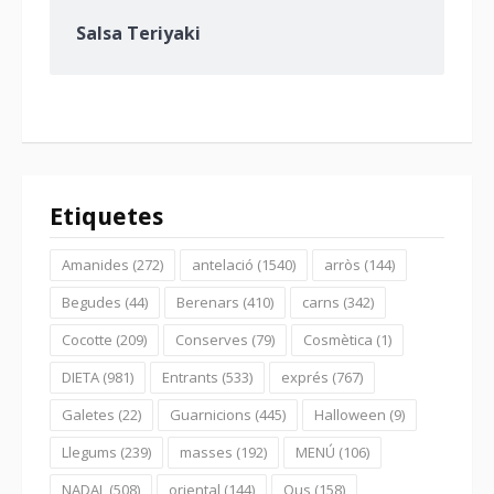
Salsa Teriyaki
Etiquetes
Amanides
(272)
antelació
(1540)
arròs
(144)
Begudes
(44)
Berenars
(410)
carns
(342)
Cocotte
(209)
Conserves
(79)
Cosmètica
(1)
DIETA
(981)
Entrants
(533)
exprés
(767)
Galetes
(22)
Guarnicions
(445)
Halloween
(9)
Llegums
(239)
masses
(192)
MENÚ
(106)
NADAL
(508)
oriental
(144)
Ous
(158)