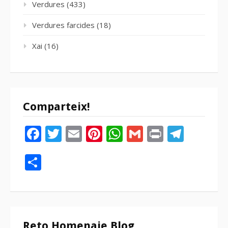
Verdures
(433)
Verdures farcides
(18)
Xai
(16)
Comparteix!
Facebook
Twitter
Email
Pinterest
WhatsApp
Gmail
Print
Tele
Compartir
Reto Homenaje Blog