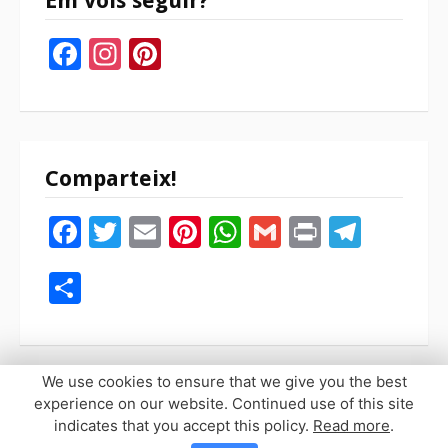
Em vols seguir?
Facebook
Instagram
Pinterest
Comparteix!
Facebook
Twitter
Email
Pinterest
WhatsApp
Gmail
Print
Tele
Compartir
We use cookies to ensure that we give you the best
experience on our website. Continued use of this site
indicates that you accept this policy.
Read more
.
Copyright © 2026 Sopaypilla. Todos los derechos reservados.