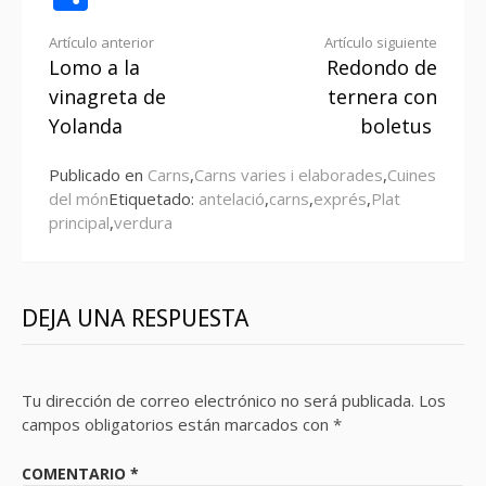
Seguir
Artículo anterior
Artículo siguiente
Lomo a la
Redondo de
leyendo
vinagreta de
ternera con
Yolanda
boletus
Publicado en
Carns
,
Carns varies i elaborades
,
Cuines
del món
Etiquetado:
antelació
,
carns
,
exprés
,
Plat
principal
,
verdura
DEJA UNA RESPUESTA
Tu dirección de correo electrónico no será publicada.
Los
campos obligatorios están marcados con
*
COMENTARIO
*