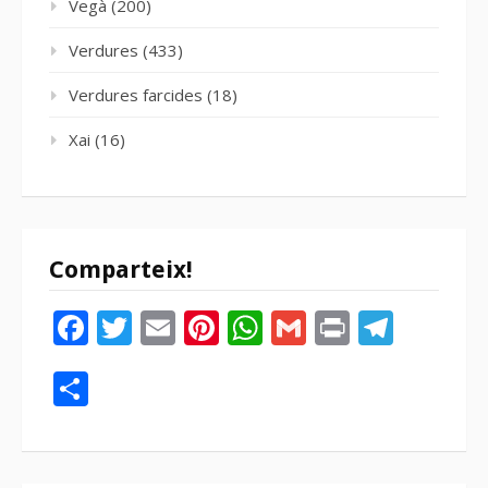
Vegà
(200)
Verdures
(433)
Verdures farcides
(18)
Xai
(16)
Comparteix!
Facebook
Twitter
Email
Pinterest
WhatsApp
Gmail
Print
Tele
Compartir