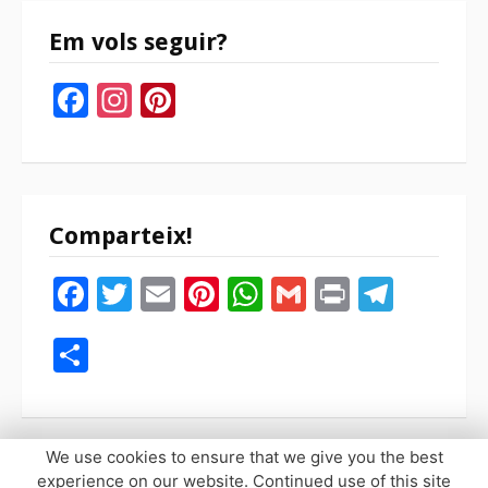
Em vols seguir?
Facebook
Instagram
Pinterest
Comparteix!
Facebook
Twitter
Email
Pinterest
WhatsApp
Gmail
Print
Tele
Compartir
We use cookies to ensure that we give you the best
experience on our website. Continued use of this site