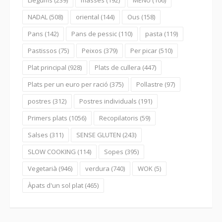
Llegums
(239)
masses
(192)
MENÚ
(106)
NADAL
(508)
oriental
(144)
Ous
(158)
Pans
(142)
Pans de pessic
(110)
pasta
(119)
Pastissos
(75)
Peixos
(379)
Per picar
(510)
Plat principal
(928)
Plats de cullera
(447)
Plats per un euro per ració
(375)
Pollastre
(97)
postres
(312)
Postres individuals
(191)
Primers plats
(1056)
Recopilatoris
(59)
Salses
(311)
SENSE GLUTEN
(243)
SLOW COOKING
(114)
Sopes
(395)
Vegetarià
(946)
verdura
(740)
WOK
(5)
Àpats d'un sol plat
(465)