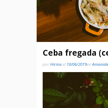
Ceba fregada (c
por
Hirma
el
10/06/2019
en
Amanide