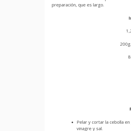
preparación, que es largo.
I
1,
200g.
8
Pelar y cortar la cebolla e
vinagre y sal.