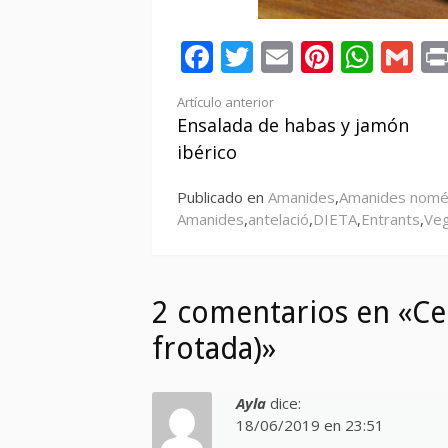
Facebook
Twitter
Email
Pintere
Wha
Gm
Seguir
Artículo anterior
Ensalada de habas y jamón
leyendo
ibérico
Publicado en
Amanides
,
Amanides nomé
Amanides
,
antelació
,
DIETA
,
Entrants
,
Veg
2 comentarios en «Ce
frotada)»
Ayla
dice:
18/06/2019 en 23:51