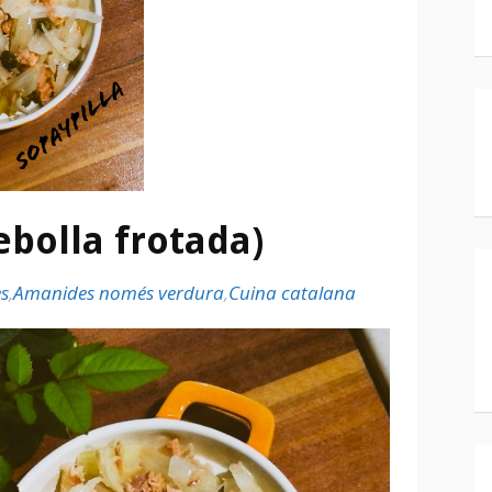
ebolla frotada)
s
,
Amanides només verdura
,
Cuina catalana