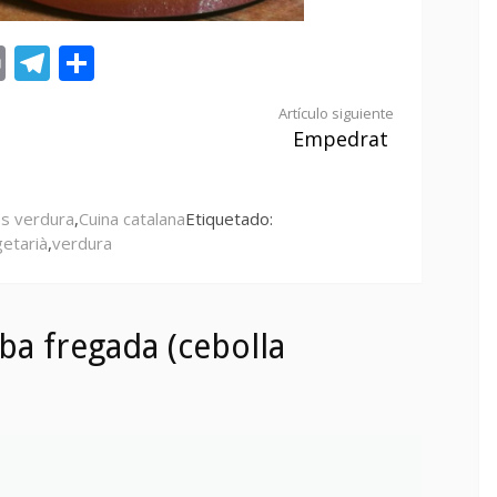
st
tsApp
ail
Print
Telegram
Compartir
Artículo siguiente
Empedrat
s verdura
,
Cuina catalana
Etiquetado:
etarià
,
verdura
ba fregada (cebolla