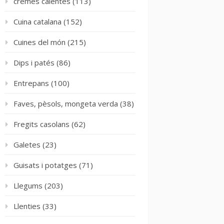
cremes calentes
(113)
Cuina catalana
(152)
Cuines del món
(215)
Dips i patés
(86)
Entrepans
(100)
Faves, pèsols, mongeta verda
(38)
Fregits casolans
(62)
Galetes
(23)
Guisats i potatges
(71)
Llegums
(203)
Llenties
(33)