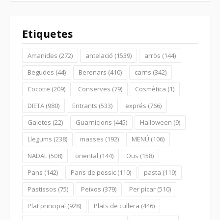
Etiquetes
Amanides
(272)
antelació
(1539)
arròs
(144)
Begudes
(44)
Berenars
(410)
carns
(342)
Cocotte
(209)
Conserves
(79)
Cosmètica
(1)
DIETA
(980)
Entrants
(533)
exprés
(766)
Galetes
(22)
Guarnicions
(445)
Halloween
(9)
Llegums
(238)
masses
(192)
MENÚ
(106)
NADAL
(508)
oriental
(144)
Ous
(158)
Pans
(142)
Pans de pessic
(110)
pasta
(119)
Pastissos
(75)
Peixos
(379)
Per picar
(510)
Plat principal
(928)
Plats de cullera
(446)