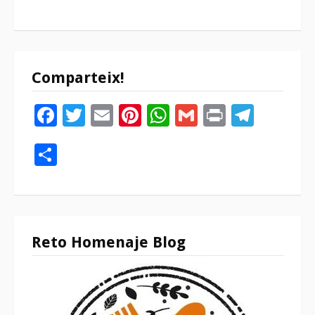
Comparteix!
Facebook
Twitter
Email
Pinterest
WhatsApp
Gmail
Print
Tele
Compartir
Reto Homenaje Blog