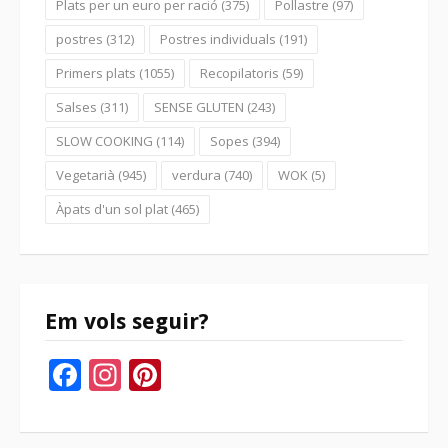
Plats per un euro per ració
(375)
Pollastre
(97)
postres
(312)
Postres individuals
(191)
Primers plats
(1055)
Recopilatoris
(59)
Salses
(311)
SENSE GLUTEN
(243)
SLOW COOKING
(114)
Sopes
(394)
Vegetarià
(945)
verdura
(740)
WOK
(5)
Àpats d'un sol plat
(465)
Em vols seguir?
Facebook
Instagram
Pinterest