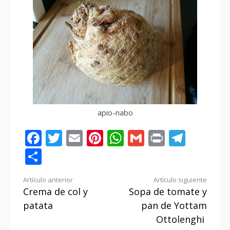
apio-nabo
Facebook
Twitter
Email
Pinterest
WhatsApp
Gmail
Print
Tele
Compartir
Seguir
Artículo anterior
Artículo siguiente
Crema de col y
Sopa de tomate y
leyendo
patata
pan de Yottam
Ottolenghi