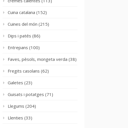
cremes calentes
(113)
Cuina catalana
(152)
Cuines del món
(215)
Dips i patés
(86)
Entrepans
(100)
Faves, pèsols, mongeta verda
(38)
Fregits casolans
(62)
Galetes
(23)
Guisats i potatges
(71)
Llegums
(204)
Llenties
(33)