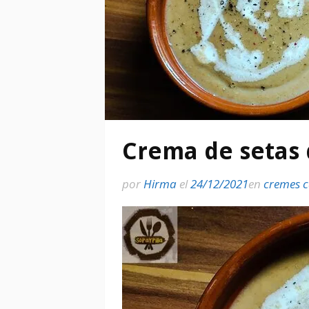
Crema de setas
por
Hirma
el
24/12/2021
en
cremes c