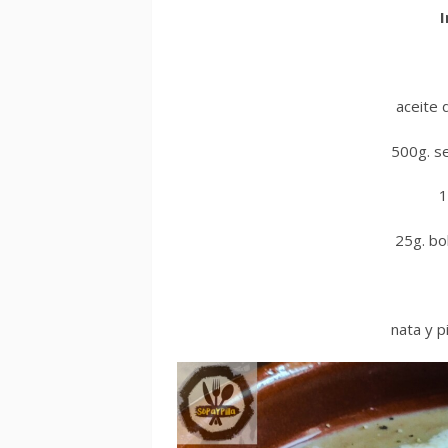
I
aceite 
500g. se
1
25g. bo
nata y p