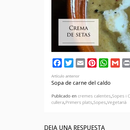
Facebook
Twitter
Email
Pintere
Wha
Gm
Seguir
Artículo anterior
Sopa de carne del caldo
leyendo
Publicado en
cremes calentes
,
Sopes i 
cullera
,
Primers plats
,
Sopes
,
Vegetarià
DEJA UNA RESPUESTA