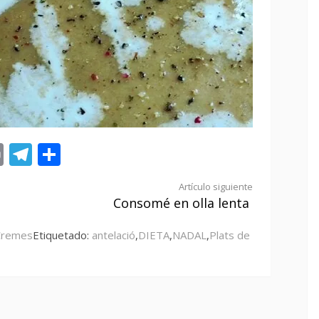
st
tsApp
ail
Print
Telegram
Compartir
Artículo siguiente
Consomé en olla lenta
Cremes
Etiquetado:
antelació
,
DIETA
,
NADAL
,
Plats de