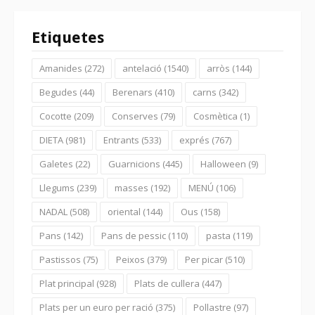
Etiquetes
Amanides
(272)
antelació
(1540)
arròs
(144)
Begudes
(44)
Berenars
(410)
carns
(342)
Cocotte
(209)
Conserves
(79)
Cosmètica
(1)
DIETA
(981)
Entrants
(533)
exprés
(767)
Galetes
(22)
Guarnicions
(445)
Halloween
(9)
Llegums
(239)
masses
(192)
MENÚ
(106)
NADAL
(508)
oriental
(144)
Ous
(158)
Pans
(142)
Pans de pessic
(110)
pasta
(119)
Pastissos
(75)
Peixos
(379)
Per picar
(510)
Plat principal
(928)
Plats de cullera
(447)
Plats per un euro per ració
(375)
Pollastre
(97)