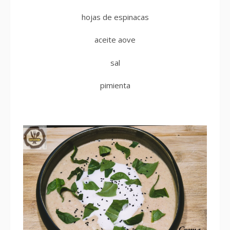
hojas de espinacas
aceite aove
sal
pimienta