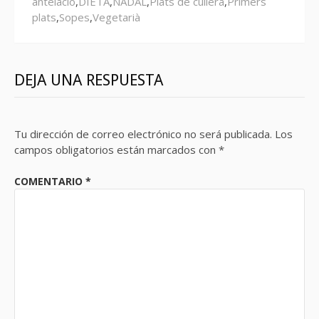
antelació
,
DIETA
,
NADAL
,
Plats de cullera
,
Primers
plats
,
Sopes
,
Vegetarià
DEJA UNA RESPUESTA
Tu dirección de correo electrónico no será publicada.
Los
campos obligatorios están marcados con
*
COMENTARIO
*