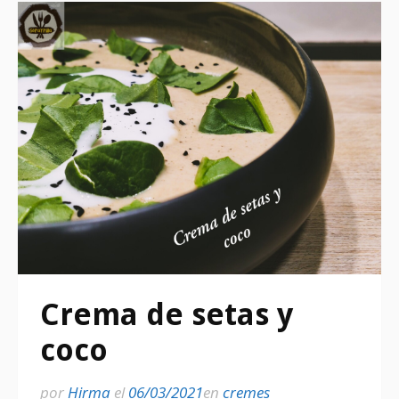
Crema de setas y
coco
por
Hirma
el
06/03/2021
en
cremes