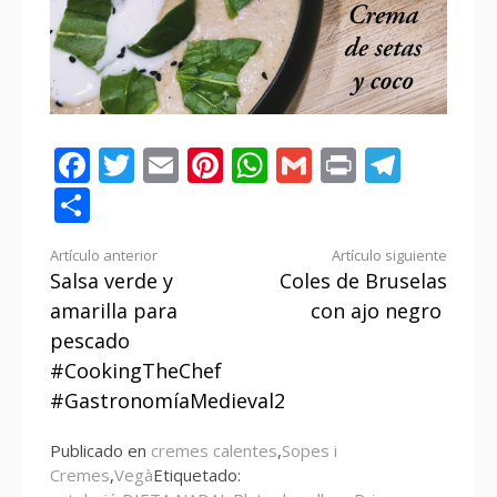
Facebook
Twitter
Email
Pinterest
WhatsApp
Gmail
Print
Tele
Compartir
Seguir
Artículo anterior
Artículo siguiente
Salsa verde y
Coles de Bruselas
leyendo
amarilla para
con ajo negro
pescado
#CookingTheChef
#GastronomíaMedieval2
Publicado en
cremes calentes
,
Sopes i
Cremes
,
Vegà
Etiquetado: