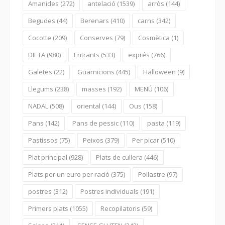
Amanides
(272)
antelació
(1539)
arròs
(144)
Begudes
(44)
Berenars
(410)
carns
(342)
Cocotte
(209)
Conserves
(79)
Cosmètica
(1)
DIETA
(980)
Entrants
(533)
exprés
(766)
Galetes
(22)
Guarnicions
(445)
Halloween
(9)
Llegums
(238)
masses
(192)
MENÚ
(106)
NADAL
(508)
oriental
(144)
Ous
(158)
Pans
(142)
Pans de pessic
(110)
pasta
(119)
Pastissos
(75)
Peixos
(379)
Per picar
(510)
Plat principal
(928)
Plats de cullera
(446)
Plats per un euro per ració
(375)
Pollastre
(97)
postres
(312)
Postres individuals
(191)
Primers plats
(1055)
Recopilatoris
(59)