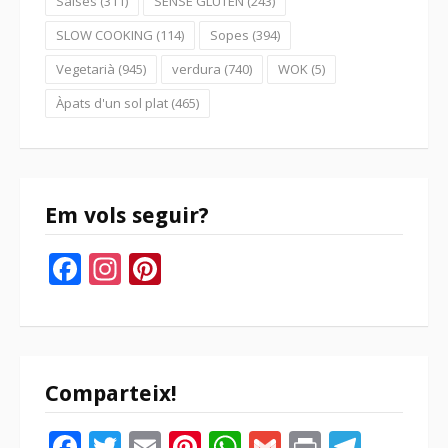
Salses
(311)
SENSE GLUTEN
(243)
SLOW COOKING
(114)
Sopes
(394)
Vegetarià
(945)
verdura
(740)
WOK
(5)
Àpats d'un sol plat
(465)
Em vols seguir?
Facebook
Instagram
Pinterest
Comparteix!
Facebook
Twitter
Email
Pinterest
WhatsApp
Gmail
Print
Tele