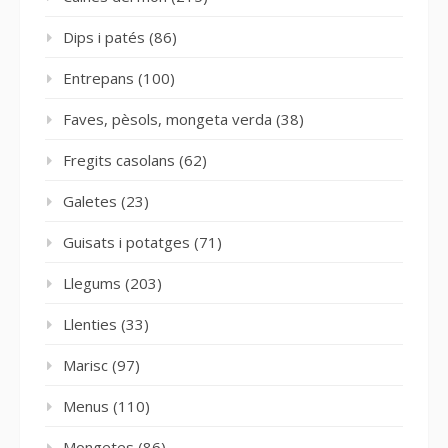
Dips i patés
(86)
Entrepans
(100)
Faves, pèsols, mongeta verda
(38)
Fregits casolans
(62)
Galetes
(23)
Guisats i potatges
(71)
Llegums
(203)
Llenties
(33)
Marisc
(97)
Menus
(110)
Mongetes
(86)