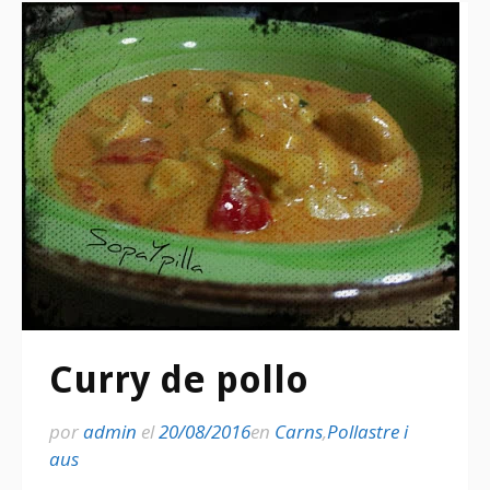
Curry de pollo
por
admin
el
20/08/2016
en
Carns
,
Pollastre i
aus