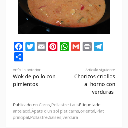
Facebook
Twitter
Email
Pinterest
WhatsApp
Gmail
Print
Tele
Compartir
Seguir
Artículo anterior
Artículo siguiente
Wok de pollo con
Chorizos criollos
leyendo
pimientos
al horno con
verduras
Publicado en
Carns
,
Pollastre i aus
Etiquetado:
antelació
,
Àpats d'un sol plat
,
carns
,
oriental
,
Plat
principal
,
Pollastre
,
Salses
,
verdura