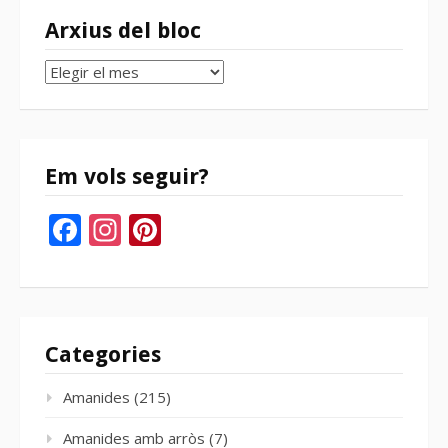
Arxius del bloc
Arxius
del
bloc
Em vols seguir?
Facebook
Instagram
Pinterest
Categories
Amanides
(215)
Amanides amb arròs
(7)