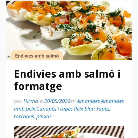
Endivies amb salmó i
formatge
por
Hirma
el
20/05/2026
en
Amanides
,
Amanides
amb peix
,
Canapès i tapes
,
Peix blau
,
Tapes,
torrades, pinxos