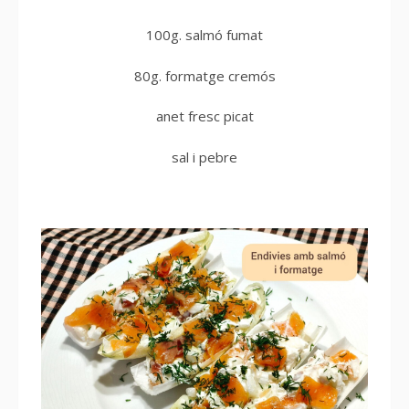
100g. salmó fumat
80g. formatge cremós
anet fresc picat
sal i pebre