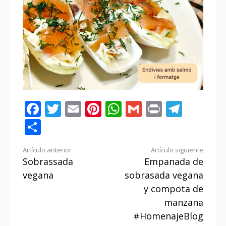
Facebook
Twitter
Email
Pinterest
WhatsApp
Gmail
Print
Tele
Compartir
Seguir
Artículo anterior
Artículo siguiente
Sobrassada
Empanada de
leyendo
vegana
sobrasada vegana
y compota de
manzana
#HomenajeBlog