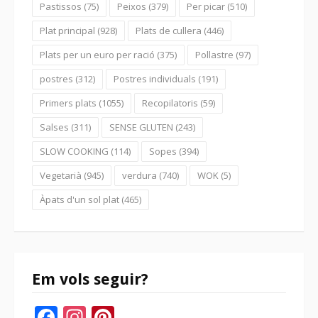
Pastissos
(75)
Peixos
(379)
Per picar
(510)
Plat principal
(928)
Plats de cullera
(446)
Plats per un euro per ració
(375)
Pollastre
(97)
postres
(312)
Postres individuals
(191)
Primers plats
(1055)
Recopilatoris
(59)
Salses
(311)
SENSE GLUTEN
(243)
SLOW COOKING
(114)
Sopes
(394)
Vegetarià
(945)
verdura
(740)
WOK
(5)
Àpats d'un sol plat
(465)
Em vols seguir?
Facebook
Instagram
Pinterest