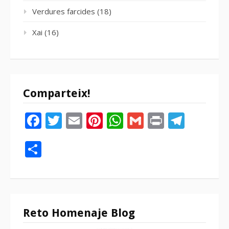
Verdures farcides
(18)
Xai
(16)
Comparteix!
Facebook
Twitter
Email
Pinterest
WhatsApp
Gmail
Print
Tele
Compartir
Reto Homenaje Blog