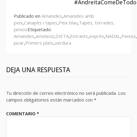
#AndreitaComeDeTodo
Publicado en
Amanides
,
Amanides amb
peix
,
Canapès i tapes
,
Peix blau
,
Tapes, torrades,
pinxos
Etiquetado:
Amanides
,
antelació
,
DIETA
,
Entrants
,
exprés
,
NADAL
,
Peixos
,
picar
,
Primers plats
,
verdura
DEJA UNA RESPUESTA
Tu dirección de correo electrónico no será publicada.
Los
campos obligatorios están marcados con
*
COMENTARIO
*