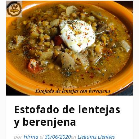
Estofado de lentejas
y berenjena
por
Hirma
el
30/06/2020
en
Llegums
,
Llenties