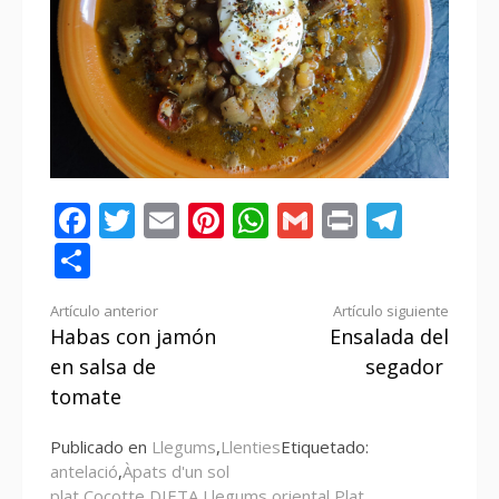
Facebook
Twitter
Email
Pinterest
WhatsApp
Gmail
Print
Tele
Compartir
Seguir
Artículo anterior
Artículo siguiente
Habas con jamón
Ensalada del
leyendo
en salsa de
segador
tomate
Publicado en
Llegums
,
Llenties
Etiquetado:
antelació
,
Àpats d'un sol
plat
,
Cocotte
,
DIETA
,
Llegums
,
oriental
,
Plat