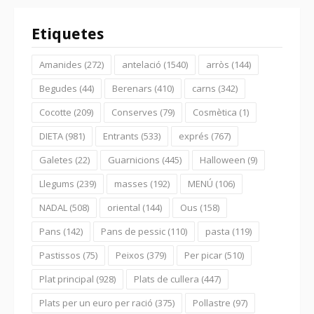
Etiquetes
Amanides
(272)
antelació
(1540)
arròs
(144)
Begudes
(44)
Berenars
(410)
carns
(342)
Cocotte
(209)
Conserves
(79)
Cosmètica
(1)
DIETA
(981)
Entrants
(533)
exprés
(767)
Galetes
(22)
Guarnicions
(445)
Halloween
(9)
Llegums
(239)
masses
(192)
MENÚ
(106)
NADAL
(508)
oriental
(144)
Ous
(158)
Pans
(142)
Pans de pessic
(110)
pasta
(119)
Pastissos
(75)
Peixos
(379)
Per picar
(510)
Plat principal
(928)
Plats de cullera
(447)
Plats per un euro per ració
(375)
Pollastre
(97)