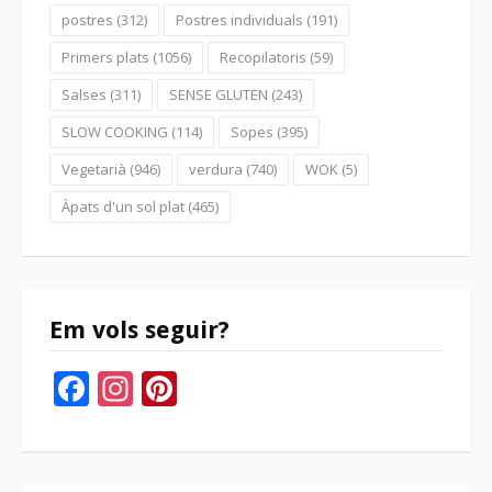
postres
(312)
Postres individuals
(191)
Primers plats
(1056)
Recopilatoris
(59)
Salses
(311)
SENSE GLUTEN
(243)
SLOW COOKING
(114)
Sopes
(395)
Vegetarià
(946)
verdura
(740)
WOK
(5)
Àpats d'un sol plat
(465)
Em vols seguir?
Facebook
Instagram
Pinterest