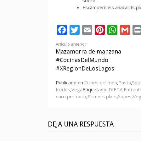
sobre.
Escampem els anacards pic
Facebook
Twitter
Email
Pintere
Wha
Gm
Seguir
Artículo anterior
Mazamorra de manzana
leyendo
#CocinasDelMundo
#XRegionDeLosLagos
Publicado en
Cuines del món
,
Pasta
,
Sop
fredes
,
Vegà
Etiquetado:
DIETA
,
Entrant
euro per ració
,
Primers plats
,
Sopes
,
Veg
DEJA UNA RESPUESTA