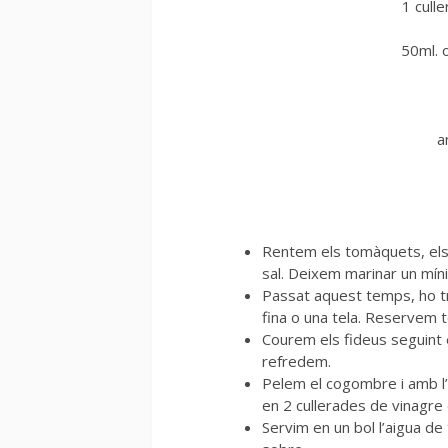
1 cull
50ml. o
a
Rentem els tomàquets, els t
sal. Deixem marinar un mín
Passat aquest temps, ho tr
fina o una tela. Reservem to
Courem els fideus seguint 
refredem.
Pelem el cogombre i amb l’a
en 2 cullerades de vinagre d
Servim en un bol l’aigua d