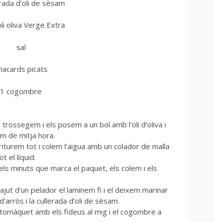
erada d’oli de sèsam
li oliva Verge Extra
sal
nacards picats
1 cogombre
rossegem i els posem a un bol amb l’oli d’oliva i
im de mitja hora.
iturem tot i colem l’aigua amb un colador de malla
t el líquid.
els minuts que marca el paquet, els colem i els
jut d’un pelador el laminem fi i el deixem marinar
’arròs i la cullerada d’oli de sèsam.
e tomàquet amb els fideus al mig i el cogombre a