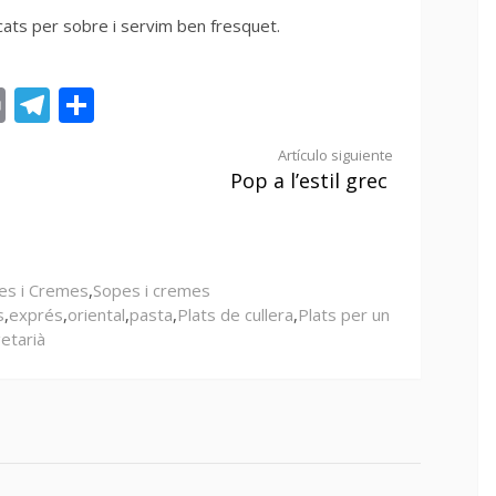
ats per sobre i servim ben fresquet.
st
tsApp
ail
Print
Telegram
Compartir
Artículo siguiente
Pop a l’estil grec
es i Cremes
,
Sopes i cremes
s
,
exprés
,
oriental
,
pasta
,
Plats de cullera
,
Plats per un
etarià