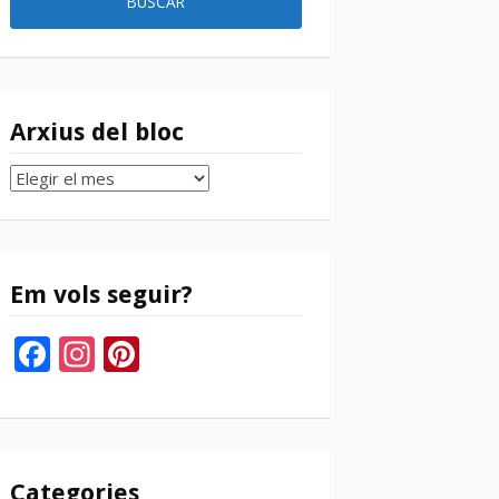
Arxius del bloc
Arxius
del
bloc
Em vols seguir?
Facebook
Instagram
Pinterest
Categories