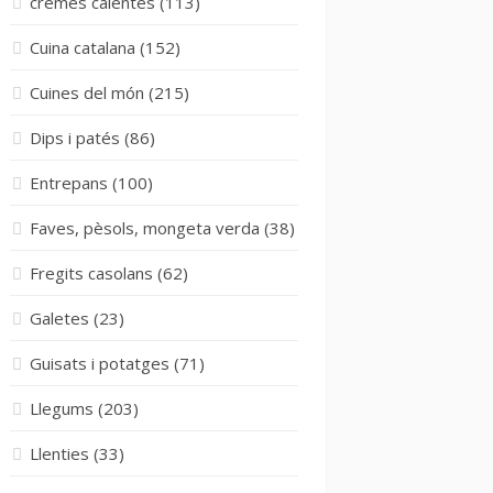
cremes calentes
(113)
Cuina catalana
(152)
Cuines del món
(215)
Dips i patés
(86)
Entrepans
(100)
Faves, pèsols, mongeta verda
(38)
Fregits casolans
(62)
Galetes
(23)
Guisats i potatges
(71)
Llegums
(203)
Llenties
(33)