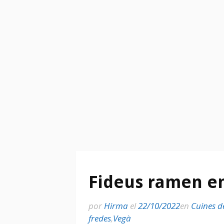
Fideus ramen e
por
Hirma
el
22/10/2022
en
Cuines d
fredes
,
Vegà