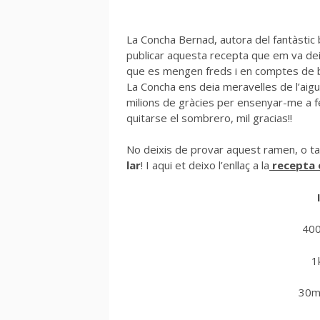
La Concha Bernad, autora del fantàstic
publicar aquesta recepta que em va de
que es mengen freds i en comptes de br
La Concha ens deia meravelles de l’aigu
milions de gràcies per ensenyar-me a fe
quitarse el sombrero, mil gracias!!
No deixis de provar aquest ramen, o ta
lar
! I aqui et deixo l’enllaç a la
recepta o
400
1
30ml