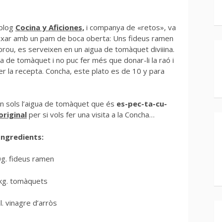
 blog
Cocina y Aficiones,
i companya de «retos», va
ixar amb un pam de boca oberta: Uns fideus ramen
ou, es serveixen en un aigua de tomàquet diviiina.
a de tomàquet i no puc fer més que donar-li la raó i
r la recepta. Concha, este plato es de 10 y para
n sols l’aigua de tomàquet que és
es-pec-ta-cu-
riginal
per si vols fer una visita a la Concha…
Ingredients:
g. fideus ramen
kg. tomàquets
. vinagre d’arròs