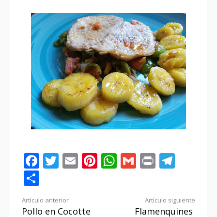
Facebook
Twitter
Email
Pinterest
WhatsApp
Gmail
Print
Tele
Compartir
Seguir
Artículo anterior
Artículo siguiente
Pollo en Cocotte
Flamenquines