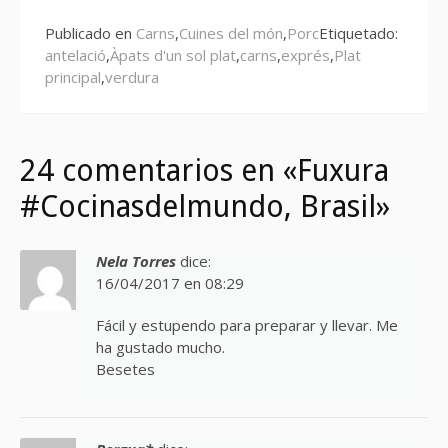
leyendo
Publicado en
Carns
,
Cuines del món
,
Porc
Etiquetado:
antelació
,
Àpats d'un sol plat
,
carns
,
exprés
,
Plat
principal
,
verdura
24 comentarios en «Fuxura
#Cocinasdelmundo, Brasil»
Nela Torres
dice:
16/04/2017 en 08:29
Fácil y estupendo para preparar y llevar. Me
ha gustado mucho.
Besetes