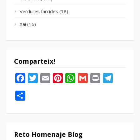
Verdures farcides
(18)
Xai
(16)
Comparteix!
Facebook
Twitter
Email
Pinterest
WhatsApp
Gmail
Print
Tele
Compartir
Reto Homenaje Blog