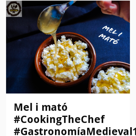
Mel i mató
#CookingTheChef
#GastronomíaMedieval