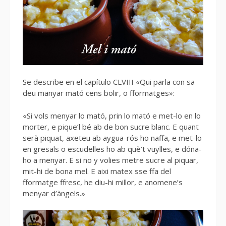
Se describe en el capítulo CLVIII «Qui parla con sa
deu manyar mató cens bolir, o fformatges»:
«Si vols menyar lo mató, prin lo mató e met-lo en lo
morter, e pique’l bé ab de bon sucre blanc. E quant
serà piquat, axeteu ab aygua-rós ho naffa, e met-lo
en gresals o escudelles ho ab què’t vuylles, e dóna-
ho a menyar. E si no y volies metre sucre al piquar,
mit-hi de bona mel. E aixi matex sse ffa del
fformatge ffresc, he diu-hi millor, e anomene’s
menyar d’àngels.»