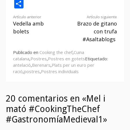
Compartir
Seguir
Artículo anterior
Artículo siguiente
Vedella amb
Brazo de gitano
leyendo
bolets
con trufa
#Asaltablogs
Publicado en
Cooking the chef
,
Cuina
catalana
,
Postres
,
Postres en gotets
Etiquetado:
antelació
,
Berenars
,
Plats per un euro per
ració
,
postres
,
Postres individuals
20 comentarios en «Mel i
mató #CookingTheChef
#GastronomíaMedieval1»