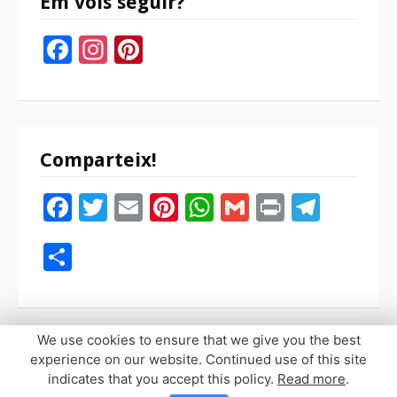
Em vols seguir?
Facebook
Instagram
Pinterest
Comparteix!
Facebook
Twitter
Email
Pinterest
WhatsApp
Gmail
Print
Tele
Compartir
We use cookies to ensure that we give you the best
experience on our website. Continued use of this site
indicates that you accept this policy.
Read more
.
Copyright © 2026 Sopaypilla. Todos los derechos reservados.