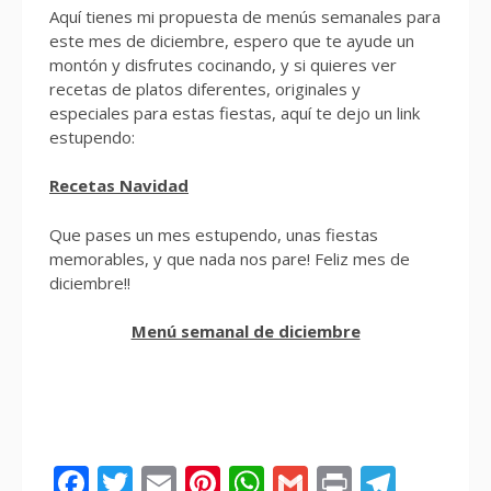
Aquí tienes mi propuesta de menús semanales para
este mes de diciembre, espero que te ayude un
montón y disfrutes cocinando, y si quieres ver
recetas de platos diferentes, originales y
especiales para estas fiestas, aquí te dejo un link
estupendo:
Recetas Navidad
Que pases un mes estupendo, unas fiestas
memorables, y que nada nos pare! Feliz mes de
diciembre!!
Menú semanal de diciembre
Facebook
Twitter
Email
Pinterest
WhatsApp
Gmail
Print
Tele