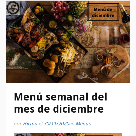
Menú semanal del
mes de diciembre
por
Hirma
el
30/11/2020
en
Menus