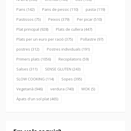
Pans
(142)
Pans de pessic
(110)
pasta
(119)
Pastissos
(75)
Peixos
(379)
Per picar
(510)
Plat principal
(928)
Plats de cullera
(447)
Plats per un euro per ració
(375)
Pollastre
(97)
postres
(312)
Postres individuals
(191)
Primers plats
(1056)
Recopilatoris
(59)
Salses
(311)
SENSE GLUTEN
(243)
SLOW COOKING
(114)
Sopes
(395)
Vegetarià
(946)
verdura
(740)
WOK
(5)
Àpats d'un sol plat
(465)