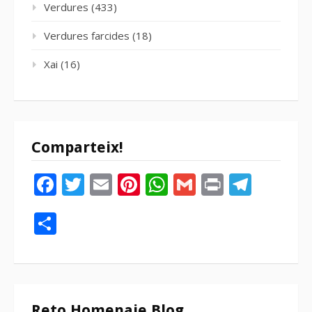
Verdures
(433)
Verdures farcides
(18)
Xai
(16)
Comparteix!
Facebook
Twitter
Email
Pinterest
WhatsApp
Gmail
Print
Tele
Compartir
Reto Homenaje Blog