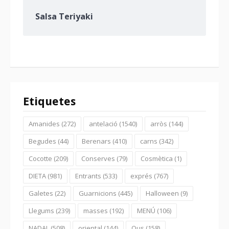
Salsa Teriyaki
Etiquetes
Amanides
(272)
antelació
(1540)
arròs
(144)
Begudes
(44)
Berenars
(410)
carns
(342)
Cocotte
(209)
Conserves
(79)
Cosmètica
(1)
DIETA
(981)
Entrants
(533)
exprés
(767)
Galetes
(22)
Guarnicions
(445)
Halloween
(9)
Llegums
(239)
masses
(192)
MENÚ
(106)
NADAL
(508)
oriental
(144)
Ous
(158)