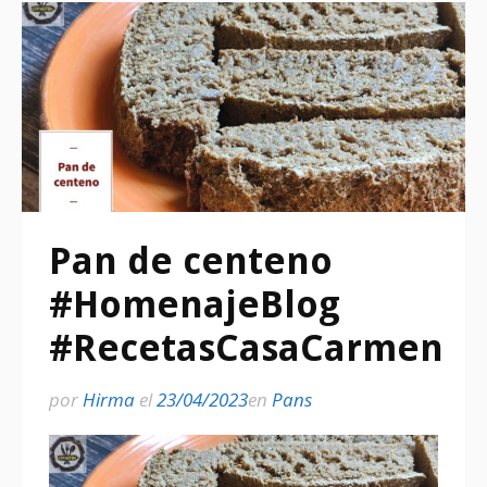
Pan de centeno
#HomenajeBlog
#RecetasCasaCarmen
por
Hirma
el
23/04/2023
en
Pans