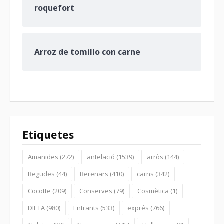
roquefort
Arroz de tomillo con carne
Etiquetes
Amanides
(272)
antelació
(1539)
arròs
(144)
Begudes
(44)
Berenars
(410)
carns
(342)
Cocotte
(209)
Conserves
(79)
Cosmètica
(1)
DIETA
(980)
Entrants
(533)
exprés
(766)