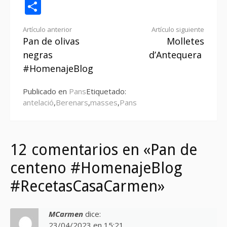
Compartir
Seguir
Artículo anterior
Artículo siguiente
Pan de olivas
Molletes
leyendo
negras
d’Antequera
#HomenajeBlog
Publicado en
Pans
Etiquetado:
antelació
,
Berenars
,
masses
,
Pans
12 comentarios en «Pan de
centeno #HomenajeBlog
#RecetasCasaCarmen»
MCarmen
dice:
23/04/2023 en 15:21