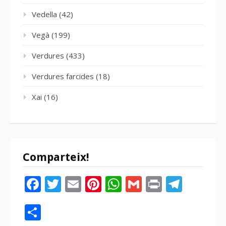
Vedella
(42)
Vegà
(199)
Verdures
(433)
Verdures farcides
(18)
Xai
(16)
Comparteix!
Facebook
Twitter
Email
Pinterest
WhatsApp
Gmail
Print
Tele
Compartir