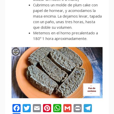
Cubrimos un molde de plum cake con
papel de hornear, y acomodamos la
masa encima. La dejamos levar, tapada
con un paño, unas tres horas, hasta
que doble su volumen.
Metemos en el horno precalentado a
180º 1 hora aproximadamente.
Facebook
Twitter
Email
Pinterest
WhatsApp
Gmail
Print
Tele