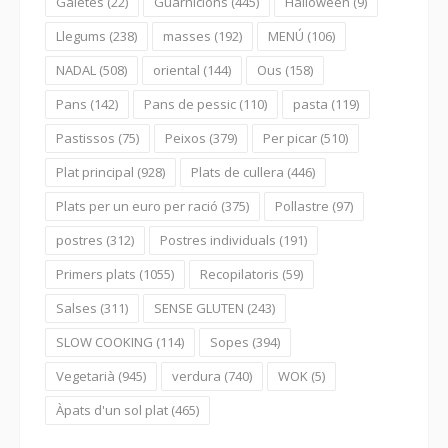
Galetes
(22)
Guarnicions
(445)
Halloween
(9)
Llegums
(238)
masses
(192)
MENÚ
(106)
NADAL
(508)
oriental
(144)
Ous
(158)
Pans
(142)
Pans de pessic
(110)
pasta
(119)
Pastissos
(75)
Peixos
(379)
Per picar
(510)
Plat principal
(928)
Plats de cullera
(446)
Plats per un euro per ració
(375)
Pollastre
(97)
postres
(312)
Postres individuals
(191)
Primers plats
(1055)
Recopilatoris
(59)
Salses
(311)
SENSE GLUTEN
(243)
SLOW COOKING
(114)
Sopes
(394)
Vegetarià
(945)
verdura
(740)
WOK
(5)
Àpats d'un sol plat
(465)