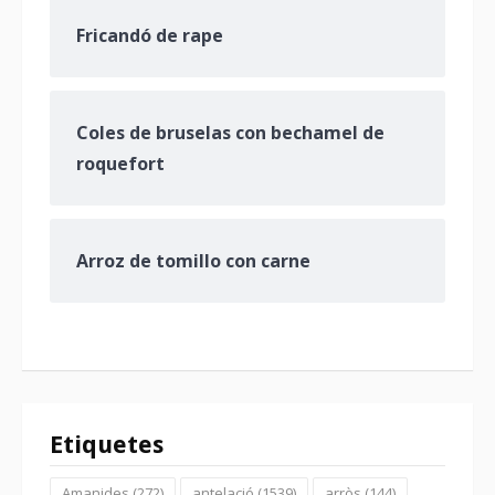
Fricandó de rape
Coles de bruselas con bechamel de
roquefort
Arroz de tomillo con carne
Etiquetes
Amanides
(272)
antelació
(1539)
arròs
(144)