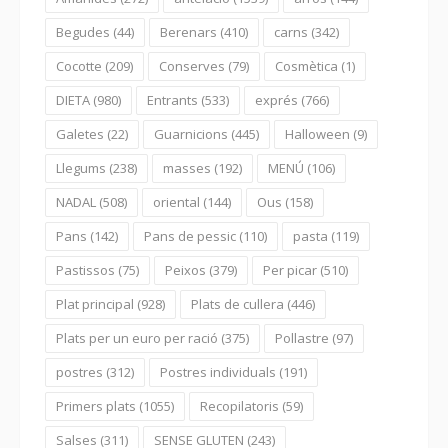
Begudes
(44)
Berenars
(410)
carns
(342)
Cocotte
(209)
Conserves
(79)
Cosmètica
(1)
DIETA
(980)
Entrants
(533)
exprés
(766)
Galetes
(22)
Guarnicions
(445)
Halloween
(9)
Llegums
(238)
masses
(192)
MENÚ
(106)
NADAL
(508)
oriental
(144)
Ous
(158)
Pans
(142)
Pans de pessic
(110)
pasta
(119)
Pastissos
(75)
Peixos
(379)
Per picar
(510)
Plat principal
(928)
Plats de cullera
(446)
Plats per un euro per ració
(375)
Pollastre
(97)
postres
(312)
Postres individuals
(191)
Primers plats
(1055)
Recopilatoris
(59)
Salses
(311)
SENSE GLUTEN
(243)