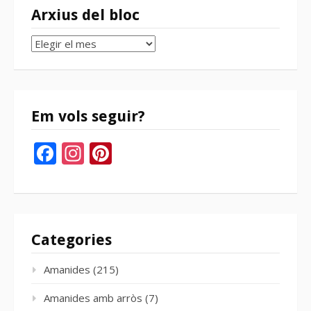
Arxius del bloc
Arxius
del
bloc
Em vols seguir?
Facebook
Instagram
Pinterest
Categories
Amanides
(215)
Amanides amb arròs
(7)