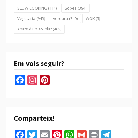
SLOW COOKING
(114)
Sopes
(394)
Vegetarià
(945)
verdura
(740)
WOK
(5)
Àpats d'un sol plat
(465)
Em vols seguir?
Facebook
Instagram
Pinterest
Comparteix!
Facebook
Twitter
Email
Pinterest
WhatsApp
Gmail
Print
Tele