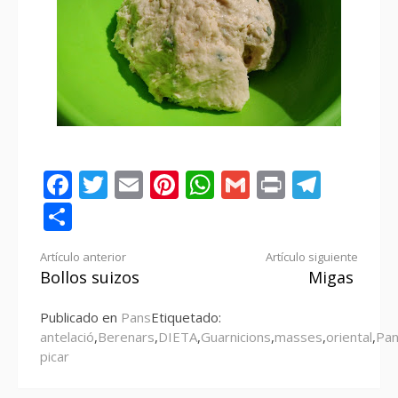
Facebook
Twitter
Email
Pinterest
WhatsApp
Gmail
Print
Tele
Compartir
Seguir
Artículo anterior
Artículo siguiente
Bollos suizos
Migas
leyendo
Publicado en
Pans
Etiquetado:
antelació
,
Berenars
,
DIETA
,
Guarnicions
,
masses
,
oriental
,
Pa
picar