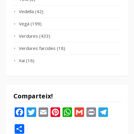
Vedella
(42)
Vegà
(199)
Verdures
(433)
Verdures farcides
(18)
Xai
(16)
Comparteix!
Facebook
Twitter
Email
Pinterest
WhatsApp
Gmail
Print
Tele
Compartir