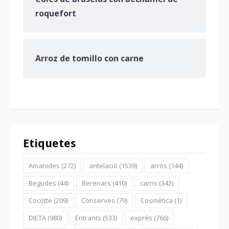
roquefort
Arroz de tomillo con carne
Etiquetes
Amanides
(272)
antelació
(1539)
arròs
(144)
Begudes
(44)
Berenars
(410)
carns
(342)
Cocotte
(209)
Conserves
(79)
Cosmètica
(1)
DIETA
(980)
Entrants
(533)
exprés
(766)