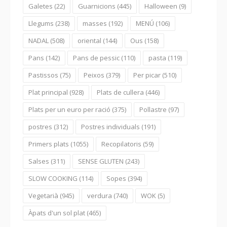
Galetes
(22)
Guarnicions
(445)
Halloween
(9)
Llegums
(238)
masses
(192)
MENÚ
(106)
NADAL
(508)
oriental
(144)
Ous
(158)
Pans
(142)
Pans de pessic
(110)
pasta
(119)
Pastissos
(75)
Peixos
(379)
Per picar
(510)
Plat principal
(928)
Plats de cullera
(446)
Plats per un euro per ració
(375)
Pollastre
(97)
postres
(312)
Postres individuals
(191)
Primers plats
(1055)
Recopilatoris
(59)
Salses
(311)
SENSE GLUTEN
(243)
SLOW COOKING
(114)
Sopes
(394)
Vegetarià
(945)
verdura
(740)
WOK
(5)
Àpats d'un sol plat
(465)