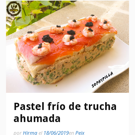
Pastel frío de trucha
ahumada
por
Hirma
el
18/06/2019
en
Peix