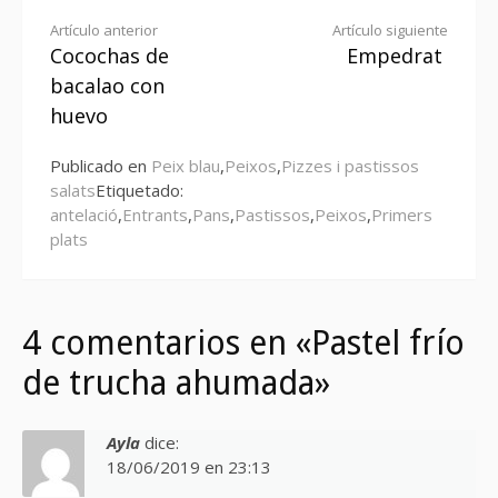
Seguir
Artículo anterior
Artículo siguiente
Cocochas de
Empedrat
leyendo
bacalao con
huevo
Publicado en
Peix blau
,
Peixos
,
Pizzes i pastissos
salats
Etiquetado:
antelació
,
Entrants
,
Pans
,
Pastissos
,
Peixos
,
Primers
plats
4 comentarios en «Pastel frío
de trucha ahumada»
Ayla
dice:
18/06/2019 en 23:13