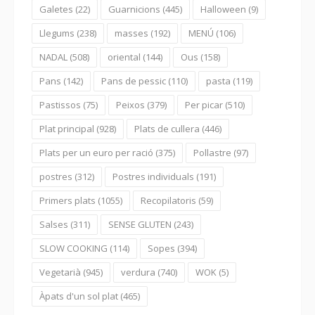
Galetes
(22)
Guarnicions
(445)
Halloween
(9)
Llegums
(238)
masses
(192)
MENÚ
(106)
NADAL
(508)
oriental
(144)
Ous
(158)
Pans
(142)
Pans de pessic
(110)
pasta
(119)
Pastissos
(75)
Peixos
(379)
Per picar
(510)
Plat principal
(928)
Plats de cullera
(446)
Plats per un euro per ració
(375)
Pollastre
(97)
postres
(312)
Postres individuals
(191)
Primers plats
(1055)
Recopilatoris
(59)
Salses
(311)
SENSE GLUTEN
(243)
SLOW COOKING
(114)
Sopes
(394)
Vegetarià
(945)
verdura
(740)
WOK
(5)
Àpats d'un sol plat
(465)