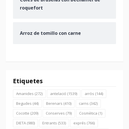
roquefort
Arroz de tomillo con carne
Etiquetes
Amanides
(272)
antelació
(1539)
arròs
(144)
Begudes
(44)
Berenars
(410)
carns
(342)
Cocotte
(209)
Conserves
(79)
Cosmètica
(1)
DIETA
(980)
Entrants
(533)
exprés
(766)