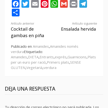
Facebook
Twitter
Email
Pinterest
WhatsApp
Gmail
Print
Tele
Compartir
Seguir
Artículo anterior
Artículo siguiente
Cocktail de
Ensalada hervida
leyendo
gambas en piña
Publicado en
Amanides
,
Amanides només
verdura
Etiquetado:
Amanides
,
DIETA
,
Entrants
,
exprés
,
Guarnicions
,
Plats
per un euro per ració
,
Primers plats
,
SENSE
GLUTEN
,
Vegetarià
,
verdura
DEJA UNA RESPUESTA
Tu dirección de correo electrónico no será publicada.
Los