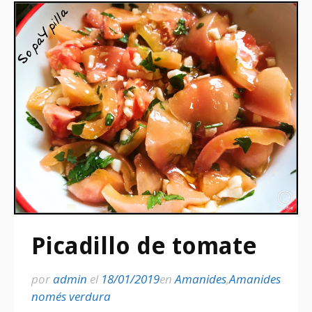
Picadillo de tomate
por
admin
el
18/01/2019
en
Amanides
,
Amanides
només verdura