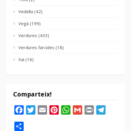
Vedella
(42)
Vegà
(199)
Verdures
(433)
Verdures farcides
(18)
Xai
(16)
Comparteix!
Facebook
Twitter
Email
Pinterest
WhatsApp
Gmail
Print
Tele
Compartir