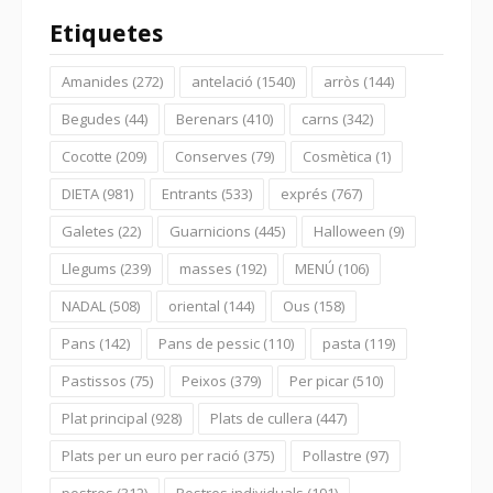
Etiquetes
Amanides
(272)
antelació
(1540)
arròs
(144)
Begudes
(44)
Berenars
(410)
carns
(342)
Cocotte
(209)
Conserves
(79)
Cosmètica
(1)
DIETA
(981)
Entrants
(533)
exprés
(767)
Galetes
(22)
Guarnicions
(445)
Halloween
(9)
Llegums
(239)
masses
(192)
MENÚ
(106)
NADAL
(508)
oriental
(144)
Ous
(158)
Pans
(142)
Pans de pessic
(110)
pasta
(119)
Pastissos
(75)
Peixos
(379)
Per picar
(510)
Plat principal
(928)
Plats de cullera
(447)
Plats per un euro per ració
(375)
Pollastre
(97)
postres
(312)
Postres individuals
(191)