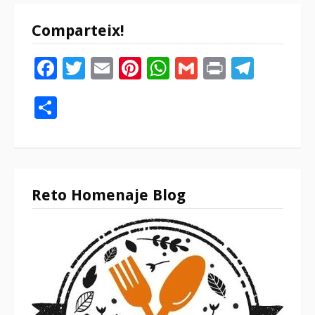
Comparteix!
Facebook
Twitter
Email
Pinterest
WhatsApp
Gmail
Print
Tele
Compartir
Reto Homenaje Blog