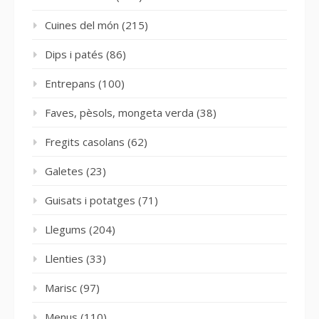
Cuines del món
(215)
Dips i patés
(86)
Entrepans
(100)
Faves, pèsols, mongeta verda
(38)
Fregits casolans
(62)
Galetes
(23)
Guisats i potatges
(71)
Llegums
(204)
Llenties
(33)
Marisc
(97)
Menus
(110)