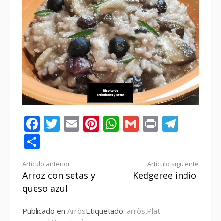
Facebook
Twitter
Email
Pinterest
WhatsApp
Gmail
Print
Tele
Compartir
Seguir
Artículo anterior
Artículo siguiente
Arroz con setas y
Kedgeree indio
leyendo
queso azul
Publicado en
Arròs
Etiquetado:
arròs
,
Plat