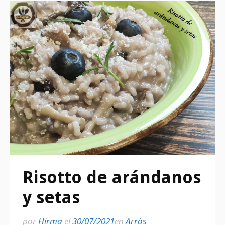
Risotto de arándanos
y setas
por
Hirma
el
30/07/2021
en
Arròs