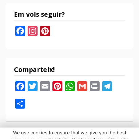
Em vols seguir?
Facebook
Instagram
Pinterest
Comparteix!
Facebook
Twitter
Email
Pinterest
WhatsApp
Gmail
Print
Tele
Compartir
We use cookies to ensure that we give you the best