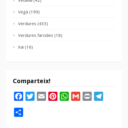
Vegà
(199)
Verdures
(433)
Verdures farcides
(18)
Xai
(16)
Comparteix!
Facebook
Twitter
Email
Pinterest
WhatsApp
Gmail
Print
Tele
Compartir