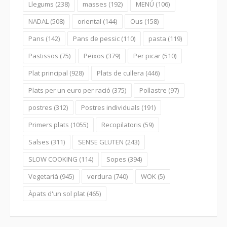
Llegums
(238)
masses
(192)
MENÚ
(106)
NADAL
(508)
oriental
(144)
Ous
(158)
Pans
(142)
Pans de pessic
(110)
pasta
(119)
Pastissos
(75)
Peixos
(379)
Per picar
(510)
Plat principal
(928)
Plats de cullera
(446)
Plats per un euro per ració
(375)
Pollastre
(97)
postres
(312)
Postres individuals
(191)
Primers plats
(1055)
Recopilatoris
(59)
Salses
(311)
SENSE GLUTEN
(243)
SLOW COOKING
(114)
Sopes
(394)
Vegetarià
(945)
verdura
(740)
WOK
(5)
Àpats d'un sol plat
(465)