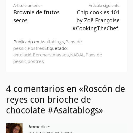
Seguir
Artículo anterior
Artículo siguiente
Brownie de frutos
Chip cookies 101
leyendo
secos
by Zoë Françoise
#CookingTheChef
Publicado en
Asaltablogs
,
Pans de
pessic
,
Postres
Etiquetado:
antelació
,
Berenars
,
masses
,
NADAL
,
Pans de
pessic
,
postres
4 comentarios en «Roscón de
reyes con brioche de
chocolate #Asaltablogs»
Inma
dice:
22/12/2019 en 19:18