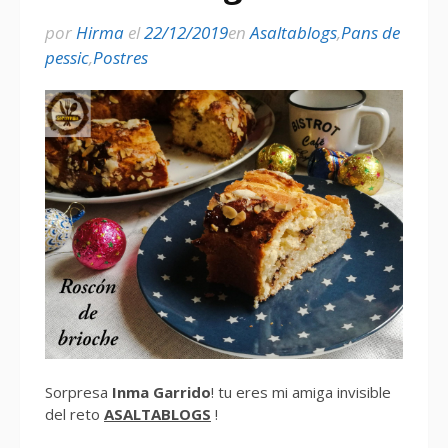
por
Hirma
el
22/12/2019
en
Asaltablogs
,
Pans de
pessic
,
Postres
Sorpresa
Inma Garrido
! tu eres mi amiga invisible
del reto
ASALTABLOGS
!