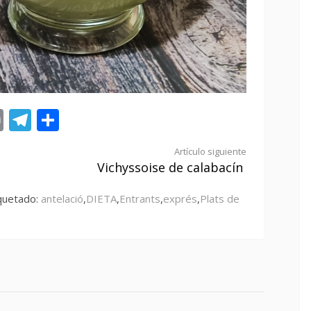
st
tsApp
ail
Print
Telegram
Compartir
Artículo siguiente
Vichyssoise de calabacín
quetado:
antelació
,
DIETA
,
Entrants
,
exprés
,
Plats de