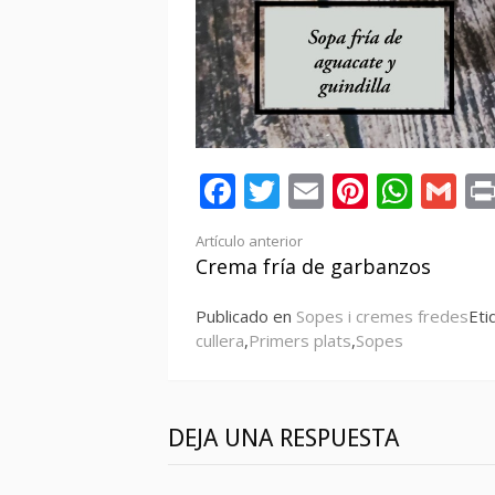
Facebook
Twitter
Email
Pintere
Wha
Gm
Seguir
Artículo anterior
Crema fría de garbanzos
leyendo
Publicado en
Sopes i cremes fredes
Eti
cullera
,
Primers plats
,
Sopes
DEJA UNA RESPUESTA