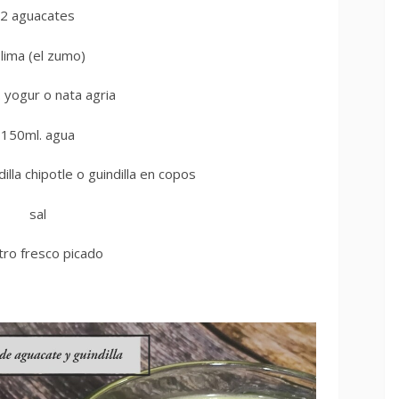
2 aguacates
 lima (el zumo)
 yogur o nata agria
150ml. agua
illa chipotle o guindilla en copos
sal
ntro fresco picado