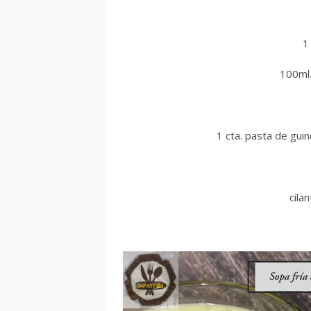
1
100ml.
1 cta. pasta de guind
cila