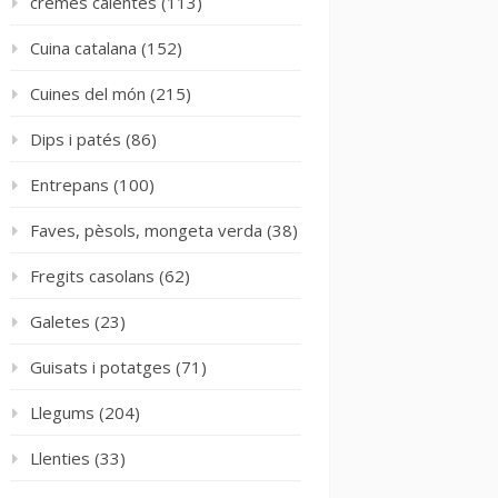
cremes calentes
(113)
Cuina catalana
(152)
Cuines del món
(215)
Dips i patés
(86)
Entrepans
(100)
Faves, pèsols, mongeta verda
(38)
Fregits casolans
(62)
Galetes
(23)
Guisats i potatges
(71)
Llegums
(204)
Llenties
(33)