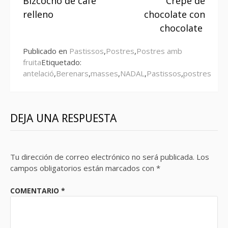
Bizcocho de café
Crêpe de
leyendo
relleno
chocolate con
chocolate
Publicado en
Pastissos
,
Postres
,
Postres amb
fruita
Etiquetado:
antelació
,
Berenars
,
masses
,
NADAL
,
Pastissos
,
postres
DEJA UNA RESPUESTA
Tu dirección de correo electrónico no será publicada.
Los
campos obligatorios están marcados con
*
COMENTARIO
*