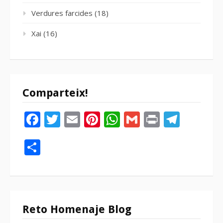
Verdures farcides
(18)
Xai
(16)
Comparteix!
Facebook
Twitter
Email
Pinterest
WhatsApp
Gmail
Print
Tele
Compartir
Reto Homenaje Blog