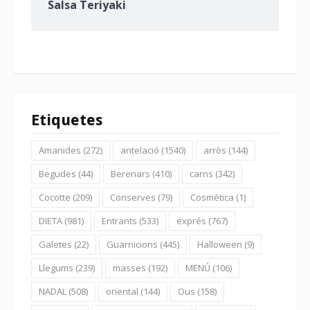
Salsa Teriyaki
Etiquetes
Amanides
(272)
antelació
(1540)
arròs
(144)
Begudes
(44)
Berenars
(410)
carns
(342)
Cocotte
(209)
Conserves
(79)
Cosmètica
(1)
DIETA
(981)
Entrants
(533)
exprés
(767)
Galetes
(22)
Guarnicions
(445)
Halloween
(9)
Llegums
(239)
masses
(192)
MENÚ
(106)
NADAL
(508)
oriental
(144)
Ous
(158)