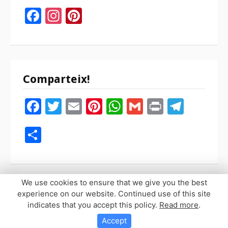
Facebook
Instagram
Pinterest
Comparteix!
Facebook
Twitter
Email
Pinterest
WhatsApp
Gmail
Print
Tele
Compartir
We use cookies to ensure that we give you the best
experience on our website. Continued use of this site
indicates that you accept this policy.
Read more
.
Copyright © 2026 Sopaypilla. Todos los derechos reservados.
Tema Fooding por
FRT
Accept