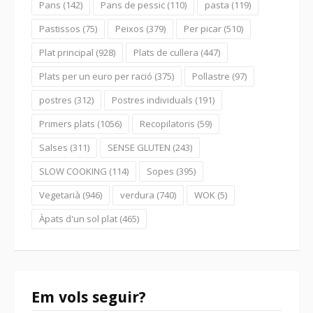
Pans
(142)
Pans de pessic
(110)
pasta
(119)
Pastissos
(75)
Peixos
(379)
Per picar
(510)
Plat principal
(928)
Plats de cullera
(447)
Plats per un euro per ració
(375)
Pollastre
(97)
postres
(312)
Postres individuals
(191)
Primers plats
(1056)
Recopilatoris
(59)
Salses
(311)
SENSE GLUTEN
(243)
SLOW COOKING
(114)
Sopes
(395)
Vegetarià
(946)
verdura
(740)
WOK
(5)
Àpats d'un sol plat
(465)
Em vols seguir?