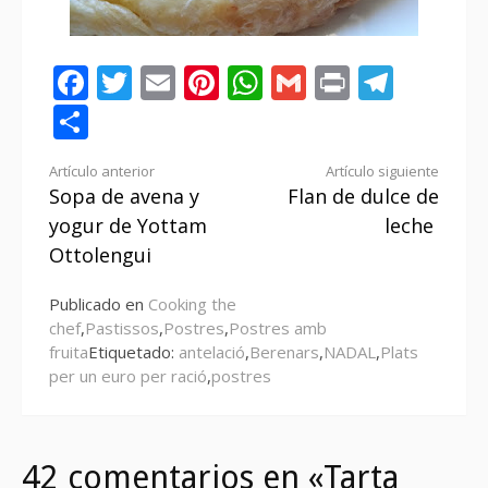
Facebook
Twitter
Email
Pinterest
WhatsApp
Gmail
Print
Tele
Compartir
Seguir
Artículo anterior
Artículo siguiente
Sopa de avena y
Flan de dulce de
leyendo
yogur de Yottam
leche
Ottolengui
Publicado en
Cooking the
chef
,
Pastissos
,
Postres
,
Postres amb
fruita
Etiquetado:
antelació
,
Berenars
,
NADAL
,
Plats
per un euro per ració
,
postres
42 comentarios en «Tarta