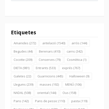
Etiquetes
Amanides
(272)
antelació
(1540)
arròs
(144)
Begudes
(44)
Berenars
(410)
carns
(342)
Cocotte
(209)
Conserves
(79)
Cosmètica
(1)
DIETA
(981)
Entrants
(533)
exprés
(767)
Galetes
(22)
Guarnicions
(445)
Halloween
(9)
Llegums
(239)
masses
(192)
MENÚ
(106)
NADAL
(508)
oriental
(144)
Ous
(158)
Pans
(142)
Pans de pessic
(110)
pasta
(119)