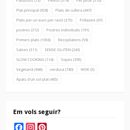
Pastissos
(75)
Peixos
(379)
Per picar
(510)
Plat principal
(928)
Plats de cullera
(447)
Plats per un euro per ració
(375)
Pollastre
(97)
postres
(312)
Postres individuals
(191)
Primers plats
(1056)
Recopilatoris
(59)
Salses
(311)
SENSE GLUTEN
(243)
SLOW COOKING
(114)
Sopes
(395)
Vegetarià
(946)
verdura
(740)
WOK
(5)
Àpats d'un sol plat
(465)
Em vols seguir?
Facebook
Instagram
Pinterest