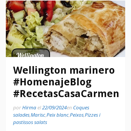
Wellington marinero
#HomenajeBlog
#RecetasCasaCarmen
por
Hirma
el
22/09/2024
en
Coques
salades
,
Marisc
,
Peix blanc
,
Peixos
,
Pizzes i
pastissos salats