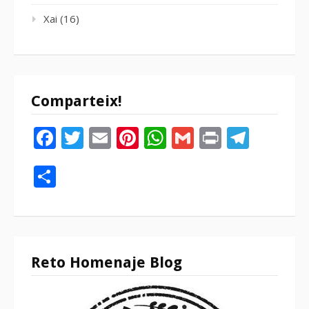
Xai
(16)
Comparteix!
Facebook
Twitter
Email
Pinterest
WhatsApp
Gmail
Print
Tele
Compartir
Reto Homenaje Blog