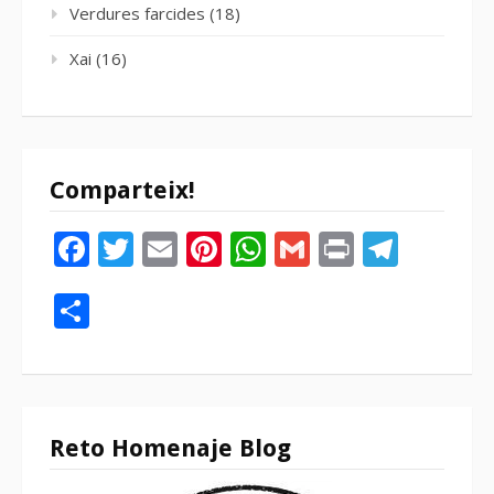
Verdures farcides
(18)
Xai
(16)
Comparteix!
Facebook
Twitter
Email
Pinterest
WhatsApp
Gmail
Print
Tele
Compartir
Reto Homenaje Blog