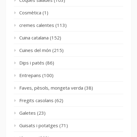
Cosmètica
(1)
cremes calentes
(113)
Cuina catalana
(152)
Cuines del món
(215)
Dips i patés
(86)
Entrepans
(100)
Faves, pèsols, mongeta verda
(38)
Fregits casolans
(62)
Galetes
(23)
Guisats i potatges
(71)