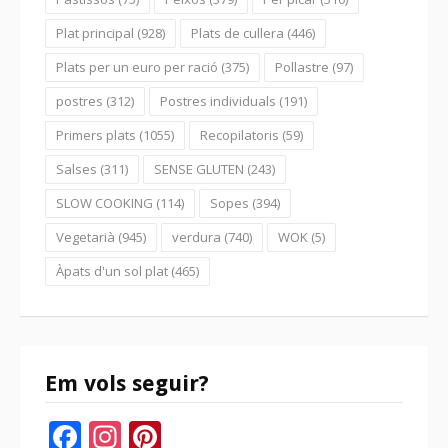
Plat principal
(928)
Plats de cullera
(446)
Plats per un euro per ració
(375)
Pollastre
(97)
postres
(312)
Postres individuals
(191)
Primers plats
(1055)
Recopilatoris
(59)
Salses
(311)
SENSE GLUTEN
(243)
SLOW COOKING
(114)
Sopes
(394)
Vegetarià
(945)
verdura
(740)
WOK
(5)
Àpats d'un sol plat
(465)
Em vols seguir?
Facebook
Instagram
Pinterest