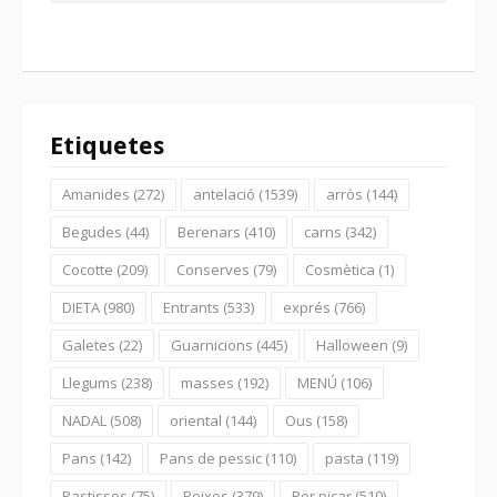
Etiquetes
Amanides
(272)
antelació
(1539)
arròs
(144)
Begudes
(44)
Berenars
(410)
carns
(342)
Cocotte
(209)
Conserves
(79)
Cosmètica
(1)
DIETA
(980)
Entrants
(533)
exprés
(766)
Galetes
(22)
Guarnicions
(445)
Halloween
(9)
Llegums
(238)
masses
(192)
MENÚ
(106)
NADAL
(508)
oriental
(144)
Ous
(158)
Pans
(142)
Pans de pessic
(110)
pasta
(119)
Pastissos
(75)
Peixos
(379)
Per picar
(510)