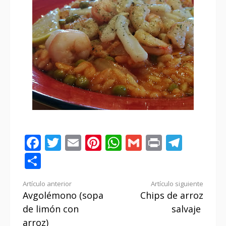
Facebook
Twitter
Email
Pinterest
WhatsApp
Gmail
Print
Tele
Compartir
Seguir
Artículo anterior
Artículo siguiente
Avgolémono (sopa
Chips de arroz
leyendo
de limón con
salvaje
arroz)