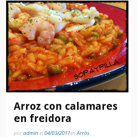
Arroz con calamares
en freidora
por
admin
el
04/03/2017
en
Arròs