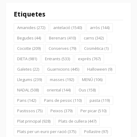
Etiquetes
Amanides
(272)
antelació
(1540)
arròs
(144)
Begudes
(44)
Berenars
(410)
carns
(342)
Cocotte
(209)
Conserves
(79)
Cosmètica
(1)
DIETA
(981)
Entrants
(533)
exprés
(767)
Galetes
(22)
Guarnicions
(445)
Halloween
(9)
Llegums
(239)
masses
(192)
MENÚ
(106)
NADAL
(508)
oriental
(144)
Ous
(158)
Pans
(142)
Pans de pessic
(110)
pasta
(119)
Pastissos
(75)
Peixos
(379)
Per picar
(510)
Plat principal
(928)
Plats de cullera
(447)
Plats per un euro per ració
(375)
Pollastre
(97)