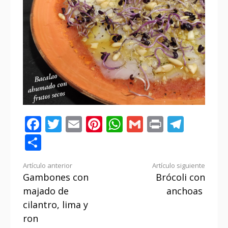
Facebook
Twitter
Email
Pinterest
WhatsApp
Gmail
Print
Tele
Compartir
Seguir
Artículo anterior
Artículo siguiente
Gambones con
Brócoli con
leyendo
majado de
anchoas
cilantro, lima y
ron