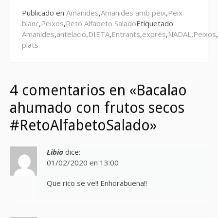
Publicado en
Amanides
,
Amanides amb peix
,
Peix
blanc
,
Peixos
,
Reto Alfabeto Salado
Etiquetado:
Amanides
,
antelació
,
DIETA
,
Entrants
,
exprés
,
NADAL
,
Peixos
,
plats
4 comentarios en «Bacalao
ahumado con frutos secos
#RetoAlfabetoSalado»
Libia
dice:
01/02/2020 en 13:00
Que rico se ve!! Enhorabuena!!