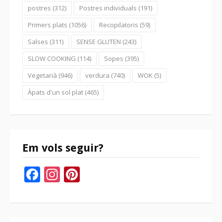
postres
(312)
Postres individuals
(191)
Primers plats
(1056)
Recopilatoris
(59)
Salses
(311)
SENSE GLUTEN
(243)
SLOW COOKING
(114)
Sopes
(395)
Vegetarià
(946)
verdura
(740)
WOK
(5)
Àpats d'un sol plat
(465)
Em vols seguir?
Facebook
Instagram
Pinterest