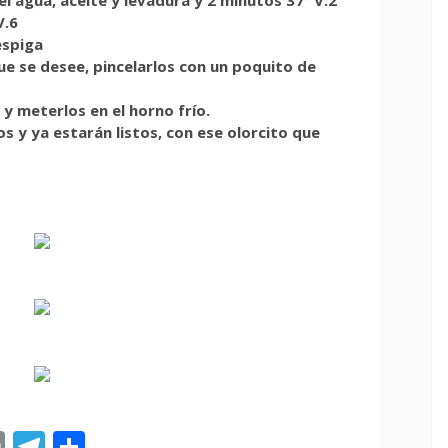
V.6
espiga
ue se desee, pincelarlos con un poquito de
y meterlos en el horno frío.
s y ya estarán listos, con ese olorcito que
st
tsApp
ail
Print
Telegram
Compartir