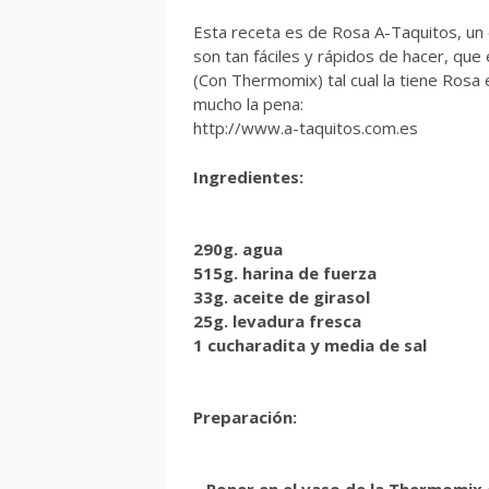
Esta receta es de Rosa A-Taquitos, un
son tan fáciles y rápidos de hacer, que
(Con Thermomix) tal cual la tiene Rosa e
mucho la pena:
http://www.a-taquitos.com.es
Ingredientes:
290g. agua
515g. harina de fuerza
33g. aceite de girasol
25g. levadura fresca
1 cucharadita y media de sal
Preparación:
– Poner en el vaso de la Thermomix e