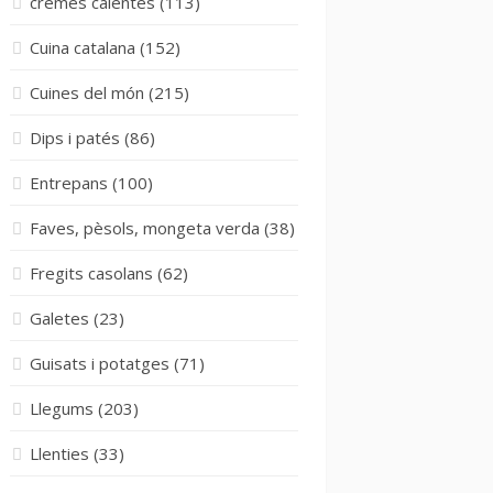
cremes calentes
(113)
Cuina catalana
(152)
Cuines del món
(215)
Dips i patés
(86)
Entrepans
(100)
Faves, pèsols, mongeta verda
(38)
Fregits casolans
(62)
Galetes
(23)
Guisats i potatges
(71)
Llegums
(203)
Llenties
(33)