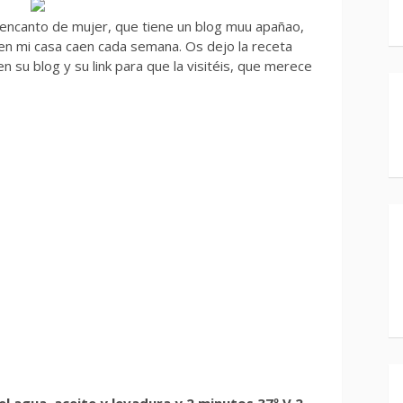
 encanto de mujer, que tiene un blog muu apañao,
 en mi casa caen cada semana. Os dejo la receta
n su blog y su link para que la visitéis, que merece
l agua, aceite y levadura y 2 minutos 37º V.2