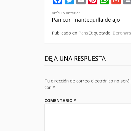
Seguir
Artículo anterior
Pan con mantequilla de ajo
leyendo
Publicado en
Pans
Etiquetado:
Berenar
DEJA UNA RESPUESTA
Tu dirección de correo electrónico no será 
con
*
COMENTARIO
*