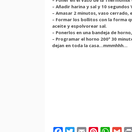
– Añadir harina y sal y 10 segundos 
– Amasar 2 minutos, vaso cerrado, 
– Formar los bollitos con la forma q
aceite y espolvorear sal.
– Ponerlos en una bandeja de horno, 
– Programar el horno 200º 30 minuto
dejan en toda la casa…mmmhhh…
Facebook
Twitter
Email
Pintere
Wha
Gm