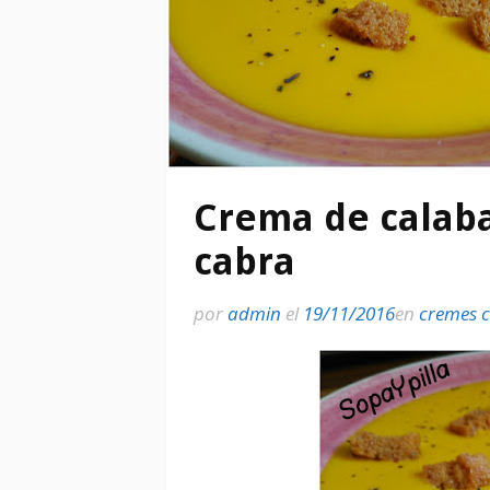
Crema de calab
cabra
por
admin
el
19/11/2016
en
cremes c