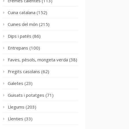
cremes calentes
(113)
Cuina catalana
(152)
Cuines del món
(215)
Dips i patés
(86)
Entrepans
(100)
Faves, pèsols, mongeta verda
(38)
Fregits casolans
(62)
Galetes
(23)
Guisats i potatges
(71)
Llegums
(203)
Llenties
(33)