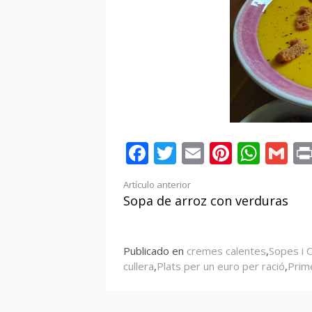
Facebook
Twitter
Email
Pintere
Wha
Gm
Seguir
Artículo anterior
Sopa de arroz con verduras
leyendo
Publicado en
cremes calentes
,
Sopes i 
cullera
,
Plats per un euro per ració
,
Prim