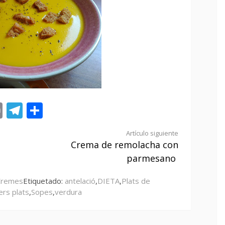
st
tsApp
ail
Print
Telegram
Compartir
Artículo siguiente
Crema de remolacha con
parmesano
Cremes
Etiquetado:
antelació
,
DIETA
,
Plats de
ers plats
,
Sopes
,
verdura