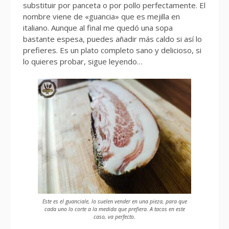
substituir por panceta o por pollo perfectamente. El
nombre viene de «guancia» que es mejilla en
italiano. Aunque al final me quedó una sopa
bastante espesa, puedes añadir más caldo si así lo
prefieres. Es un plato completo sano y delicioso, si
lo quieres probar, sigue leyendo…
Este es el guanciale, lo suelen vender en una pieza, para que
cada uno lo corte a la medida que prefiera. A tacos en este
caso, va perfecto.