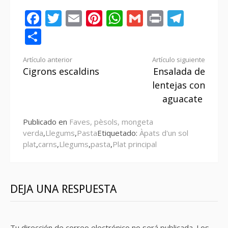
Facebook
Twitter
Email
Pinterest
WhatsApp
Gmail
Print
Tele
Compartir
Seguir
Artículo anterior
Artículo siguiente
Cigrons escaldins
Ensalada de
leyendo
lentejas con
aguacate
Publicado en
Faves, pèsols, mongeta
verda
,
Llegums
,
Pasta
Etiquetado:
Àpats d'un sol
plat
,
carns
,
Llegums
,
pasta
,
Plat principal
DEJA UNA RESPUESTA
Tu dirección de correo electrónico no será publicada.
Los