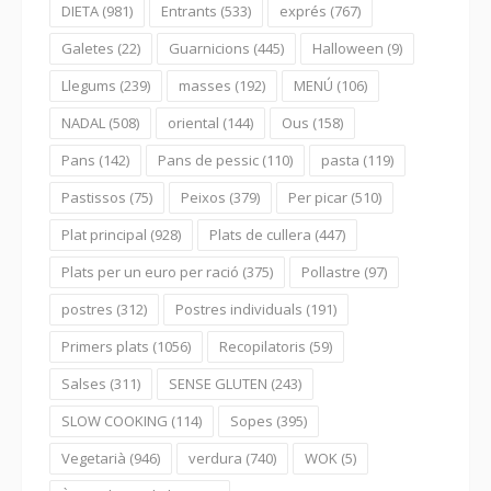
DIETA
(981)
Entrants
(533)
exprés
(767)
Galetes
(22)
Guarnicions
(445)
Halloween
(9)
Llegums
(239)
masses
(192)
MENÚ
(106)
NADAL
(508)
oriental
(144)
Ous
(158)
Pans
(142)
Pans de pessic
(110)
pasta
(119)
Pastissos
(75)
Peixos
(379)
Per picar
(510)
Plat principal
(928)
Plats de cullera
(447)
Plats per un euro per ració
(375)
Pollastre
(97)
postres
(312)
Postres individuals
(191)
Primers plats
(1056)
Recopilatoris
(59)
Salses
(311)
SENSE GLUTEN
(243)
SLOW COOKING
(114)
Sopes
(395)
Vegetarià
(946)
verdura
(740)
WOK
(5)