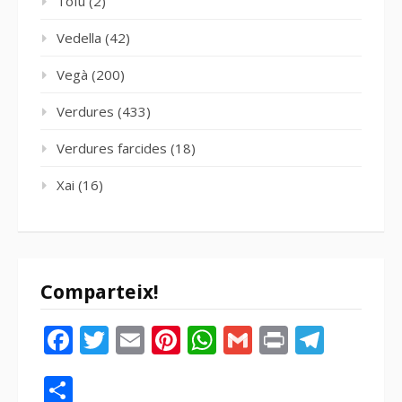
Tofu
(2)
Vedella
(42)
Vegà
(200)
Verdures
(433)
Verdures farcides
(18)
Xai
(16)
Comparteix!
Facebook
Twitter
Email
Pinterest
WhatsApp
Gmail
Print
Tele
Compartir