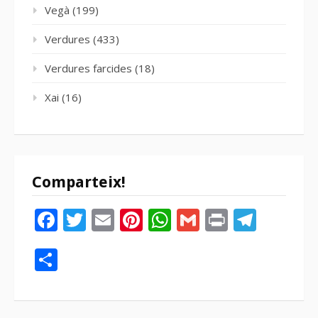
Vegà
(199)
Verdures
(433)
Verdures farcides
(18)
Xai
(16)
Comparteix!
Facebook
Twitter
Email
Pinterest
WhatsApp
Gmail
Print
Tele
Compartir