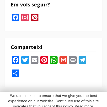
Em vols seguir?
Facebook
Instagram
Pinterest
Comparteix!
Facebook
Twitter
Email
Pinterest
WhatsApp
Gmail
Print
Tele
Compartir
We use cookies to ensure that we give you the best
experience on our website. Continued use of this site
indicates that you accept this policy.
Read more
.