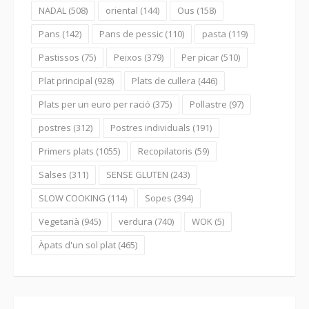
NADAL
(508)
oriental
(144)
Ous
(158)
Pans
(142)
Pans de pessic
(110)
pasta
(119)
Pastissos
(75)
Peixos
(379)
Per picar
(510)
Plat principal
(928)
Plats de cullera
(446)
Plats per un euro per ració
(375)
Pollastre
(97)
postres
(312)
Postres individuals
(191)
Primers plats
(1055)
Recopilatoris
(59)
Salses
(311)
SENSE GLUTEN
(243)
SLOW COOKING
(114)
Sopes
(394)
Vegetarià
(945)
verdura
(740)
WOK
(5)
Àpats d'un sol plat
(465)