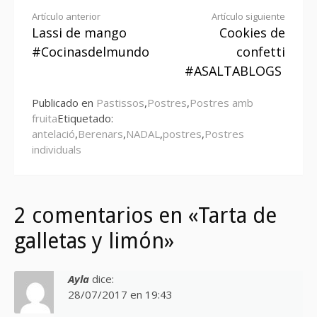
Seguir
Artículo anterior
Artículo siguiente
Lassi de mango
Cookies de
leyendo
#Cocinasdelmundo
confetti
#ASALTABLOGS
Publicado en
Pastissos
,
Postres
,
Postres amb
fruita
Etiquetado:
antelació
,
Berenars
,
NADAL
,
postres
,
Postres
individuals
2 comentarios en «Tarta de
galletas y limón»
Ayla
dice:
28/07/2017 en 19:43