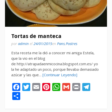
Tortas de manteca
por
admin
el
24/01/2015
en
Pans
,
Postres
Esta receta me la dió a conocer mi amiga Estela,
que la vio en el blog
de http://atrapadaenmicocina.blogspot.com.es/ yo
la he adaptado un poco, porque llevaba demasiado
azúcar y las que…
[Continuar Leyendo]
Facebook
Twitter
Email
Pinterest
WhatsApp
Gmail
Print
Tele
Compartir