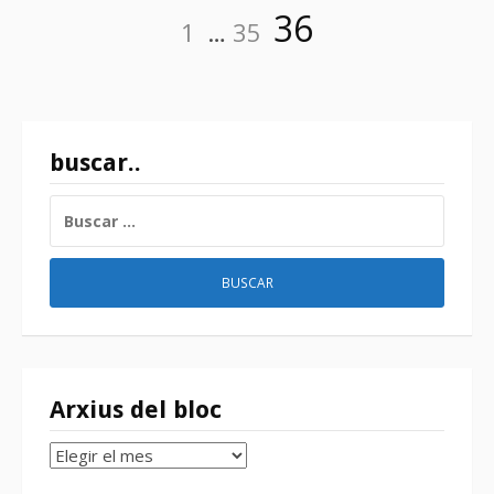
Paginación
Página
Página
Página
36
1
…
35
de
entradas
buscar..
BUSCAR:
Arxius del bloc
Arxius
del