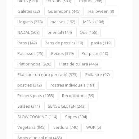
DIETA
(980)
Entrants
(533)
exprés
(766)
Galetes
(22)
Guarnicions
(445)
Halloween
(9)
Llegums
(238)
masses
(192)
MENÚ
(106)
NADAL
(508)
oriental
(144)
Ous
(158)
Pans
(142)
Pans de pessic
(110)
pasta
(119)
Pastissos
(75)
Peixos
(379)
Per picar
(510)
Plat principal
(928)
Plats de cullera
(446)
Plats per un euro per ració
(375)
Pollastre
(97)
postres
(312)
Postres individuals
(191)
Primers plats
(1055)
Recopilatoris
(59)
Salses
(311)
SENSE GLUTEN
(243)
SLOW COOKING
(114)
Sopes
(394)
Vegetarià
(945)
verdura
(740)
WOK
(5)
Àpats d'un sol plat
(465)