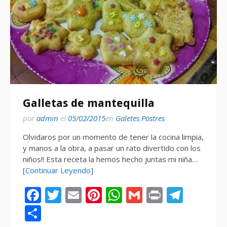
Galletas de mantequilla
por
admin
el
05/02/2015
en
Galetes
,
Postres
Olvidaros por un momento de tener la cocina limpia,
y manos a la obra, a pasar un rato divertido con los
niños!! Esta receta la hemos hecho juntas mi niña…
[Continuar Leyendo]
Facebook
Twitter
Email
Pinterest
WhatsApp
Gmail
Print
Tele
Compartir