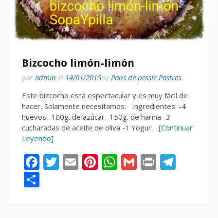
Bizcocho limón-limón
por
admin
el
14/01/2015
en
Pans de pessic
,
Postres
Este bizcocho está espectacular y es muy fácil de
hacer, Solamente necesitamos: Ingredientes: -4
huevos -100g. de azúcar -150g. de harina -3
cucharadas de aceite de oliva -1 Yogur…
[Continuar
Leyendo]
Facebook
Twitter
Email
Pinterest
WhatsApp
Gmail
Print
Tele
Compartir