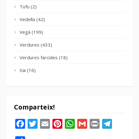
Tofu
(2)
Vedella
(42)
Vegà
(199)
Verdures
(433)
Verdures farcides
(18)
Xai
(16)
Comparteix!
Facebook
Twitter
Email
Pinterest
WhatsApp
Gmail
Print
Tele
Compartir