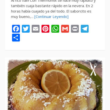
Al rico flan! Con Thermomix Se hace muy rapidito y
también cuaja bastante rápido en la nevera. En 2
horas había cuajado ya del todo. El saborcito es
muy bueno,…
[Continuar Leyendo]
Facebook
Twitter
Email
Pinterest
WhatsApp
Gmail
Print
Tele
Compartir