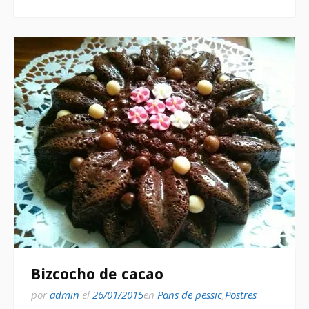
Bizcocho de cacao
por
admin
el
26/01/2015
en
Pans de pessic
,
Postres