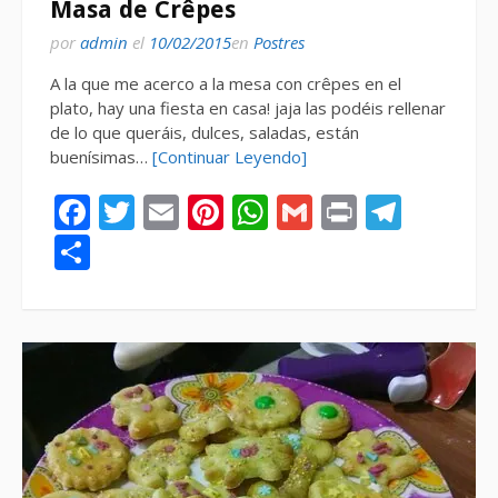
Masa de Crêpes
por
admin
el
10/02/2015
en
Postres
A la que me acerco a la mesa con crêpes en el
plato, hay una fiesta en casa! jaja las podéis rellenar
de lo que queráis, dulces, saladas, están
buenísimas…
[Continuar Leyendo]
Facebook
Twitter
Email
Pinterest
WhatsApp
Gmail
Print
Tele
Compartir