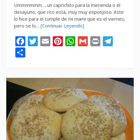
Ummmmmm…..un caprichito para la merienda o el
desayuno, que rico está, muy muy esponjoso. éste
lo hice para el cumple de mi mami que es el viernes,
pero se lo…
[Continuar Leyendo]
Facebook
Twitter
Email
Pinterest
WhatsApp
Gmail
Print
Tele
Compartir