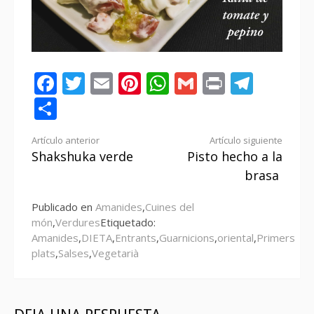
Facebook
Twitter
Email
Pinterest
WhatsApp
Gmail
Print
Tele
Compartir
Seguir
Artículo anterior
Artículo siguiente
Shakshuka verde
Pisto hecho a la
leyendo
brasa
Publicado en
Amanides
,
Cuines del
món
,
Verdures
Etiquetado:
Amanides
,
DIETA
,
Entrants
,
Guarnicions
,
oriental
,
Primers
plats
,
Salses
,
Vegetarià