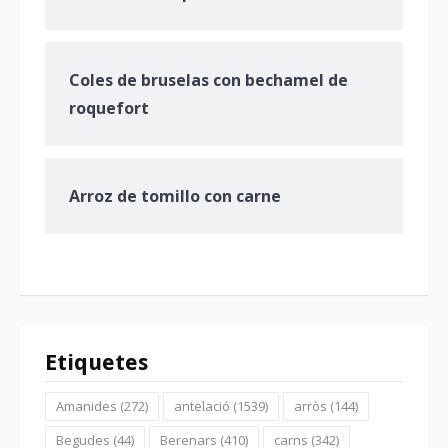
Coles de bruselas con bechamel de
roquefort
Arroz de tomillo con carne
Etiquetes
Amanides
(272)
antelació
(1539)
arròs
(144)
Begudes
(44)
Berenars
(410)
carns
(342)