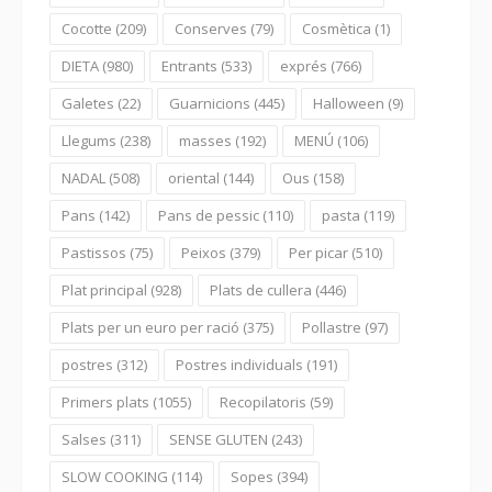
Cocotte
(209)
Conserves
(79)
Cosmètica
(1)
DIETA
(980)
Entrants
(533)
exprés
(766)
Galetes
(22)
Guarnicions
(445)
Halloween
(9)
Llegums
(238)
masses
(192)
MENÚ
(106)
NADAL
(508)
oriental
(144)
Ous
(158)
Pans
(142)
Pans de pessic
(110)
pasta
(119)
Pastissos
(75)
Peixos
(379)
Per picar
(510)
Plat principal
(928)
Plats de cullera
(446)
Plats per un euro per ració
(375)
Pollastre
(97)
postres
(312)
Postres individuals
(191)
Primers plats
(1055)
Recopilatoris
(59)
Salses
(311)
SENSE GLUTEN
(243)
SLOW COOKING
(114)
Sopes
(394)