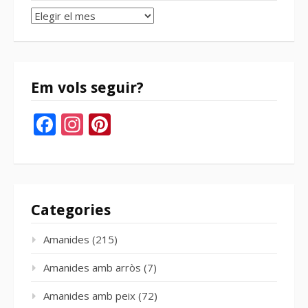
Arxius
del
bloc
Em vols seguir?
Facebook
Instagram
Pinterest
Categories
Amanides
(215)
Amanides amb arròs
(7)
Amanides amb peix
(72)