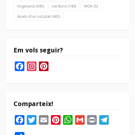
Vegetarià
(945)
verdura
(740)
WOK
(5)
Àpats d'un sol plat
(465)
Em vols seguir?
Facebook
Instagram
Pinterest
Comparteix!
Facebook
Twitter
Email
Pinterest
WhatsApp
Gmail
Print
Tele
Compartir