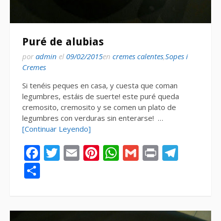
Puré de alubias
por
admin
el
09/02/2015
en
cremes calentes
,
Sopes i
Cremes
Si tenéis peques en casa, y cuesta que coman
legumbres, estáis de suerte! este puré queda
cremosito, cremosito y se comen un plato de
legumbres con verduras sin enterarse! …
[Continuar Leyendo]
Facebook
Twitter
Email
Pinterest
WhatsApp
Gmail
Print
Tele
Compartir