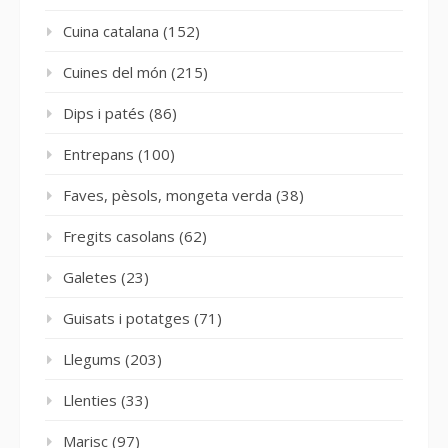
Cuina catalana
(152)
Cuines del món
(215)
Dips i patés
(86)
Entrepans
(100)
Faves, pèsols, mongeta verda
(38)
Fregits casolans
(62)
Galetes
(23)
Guisats i potatges
(71)
Llegums
(203)
Llenties
(33)
Marisc
(97)