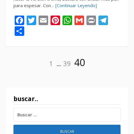
para espesar. Con…
[Continuar Leyendo]
Facebook
Twitter
Email
Pinterest
WhatsApp
Gmail
Print
Tele
Compartir
Paginación
Página
Página
Página
40
1
…
39
de
entradas
buscar..
BUSCAR: