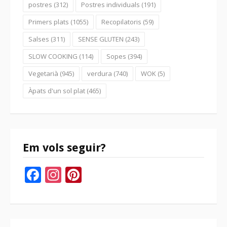
postres
(312)
Postres individuals
(191)
Primers plats
(1055)
Recopilatoris
(59)
Salses
(311)
SENSE GLUTEN
(243)
SLOW COOKING
(114)
Sopes
(394)
Vegetarià
(945)
verdura
(740)
WOK
(5)
Àpats d'un sol plat
(465)
Em vols seguir?
Facebook
Instagram
Pinterest