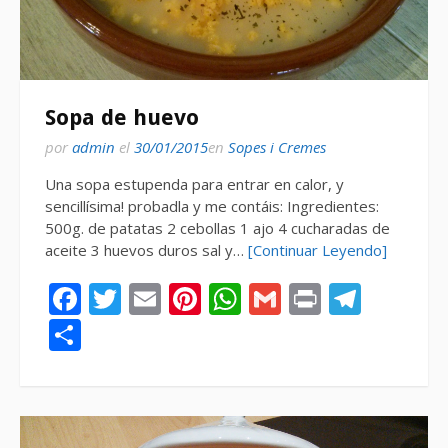
Sopa de huevo
por
admin
el
30/01/2015
en
Sopes i Cremes
Una sopa estupenda para entrar en calor, y
sencillísima! probadla y me contáis: Ingredientes:
500g. de patatas 2 cebollas 1 ajo 4 cucharadas de
aceite 3 huevos duros sal y…
[Continuar Leyendo]
Facebook
Twitter
Email
Pinterest
WhatsApp
Gmail
Print
Tele
Compartir