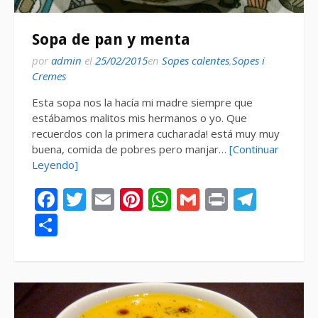
Sopa de pan y menta
por
admin
el
25/02/2015
en
Sopes calentes
,
Sopes i
Cremes
Esta sopa nos la hacía mi madre siempre que
estábamos malitos mis hermanos o yo. Que
recuerdos con la primera cucharada! está muy muy
buena, comida de pobres pero manjar…
[Continuar
Leyendo]
Facebook
Twitter
Email
Pinterest
WhatsApp
Gmail
Print
Tele
Compartir