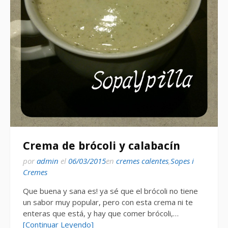
Crema de brócoli y calabacín
por
admin
el
06/03/2015
en
cremes calentes
,
Sopes i
Cremes
Que buena y sana es! ya sé que el brócoli no tiene
un sabor muy popular, pero con esta crema ni te
enteras que está, y hay que comer brócoli,…
[Continuar Leyendo]