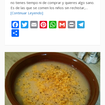
no tienes tiempo ni de comprar y quieres algo sano.
Es de las que se comen los niños sin rechistar,…
[Continuar Leyendo]
Facebook
Twitter
Email
Pinterest
WhatsApp
Gmail
Print
Tele
Compartir