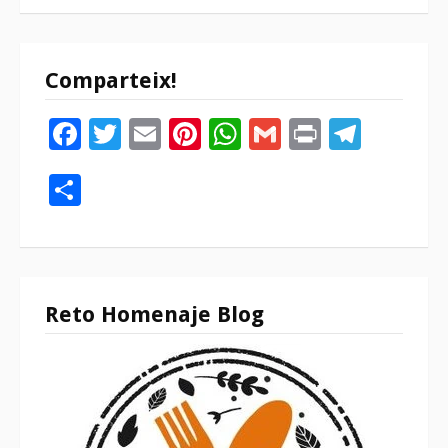
Comparteix!
Facebook
Twitter
Email
Pinterest
WhatsApp
Gmail
Print
Tele
Compartir
Reto Homenaje Blog