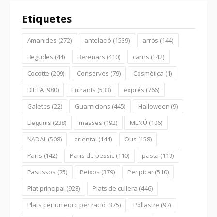
Etiquetes
Amanides
(272)
antelació
(1539)
arròs
(144)
Begudes
(44)
Berenars
(410)
carns
(342)
Cocotte
(209)
Conserves
(79)
Cosmètica
(1)
DIETA
(980)
Entrants
(533)
exprés
(766)
Galetes
(22)
Guarnicions
(445)
Halloween
(9)
Llegums
(238)
masses
(192)
MENÚ
(106)
NADAL
(508)
oriental
(144)
Ous
(158)
Pans
(142)
Pans de pessic
(110)
pasta
(119)
Pastissos
(75)
Peixos
(379)
Per picar
(510)
Plat principal
(928)
Plats de cullera
(446)
Plats per un euro per ració
(375)
Pollastre
(97)