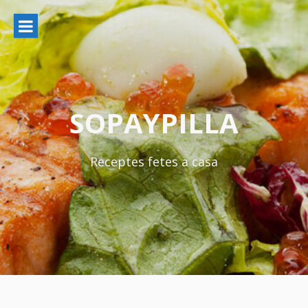
Ir
al
contenido
SOPAYPILLA
Receptes fetes a casa