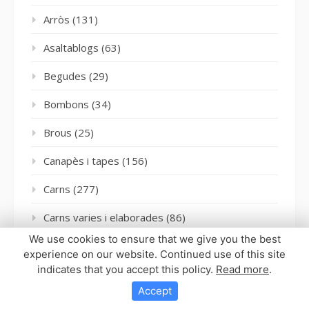
Arròs
(131)
Asaltablogs
(63)
Begudes
(29)
Bombons
(34)
Brous
(25)
Canapès i tapes
(156)
Carns
(277)
Carns varies i elaborades
(86)
We use cookies to ensure that we give you the best
Ceviches
(6)
experience on our website. Continued use of this site
indicates that you accept this policy.
Read more
.
Cigrons
(64)
Accept
Conserves
(55)