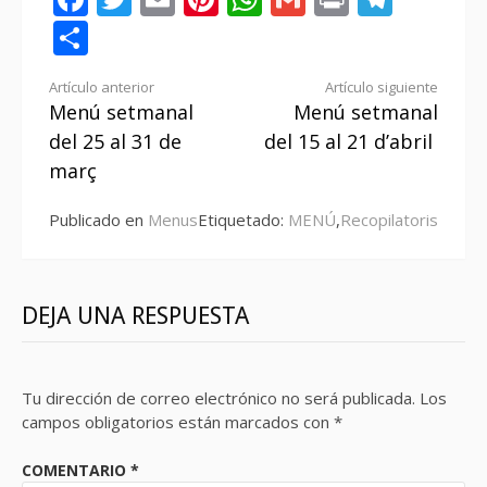
Compartir
Seguir
Artículo anterior
Artículo siguiente
Menú setmanal
Menú setmanal
leyendo
del 25 al 31 de
del 15 al 21 d’abril
març
Publicado en
Menus
Etiquetado:
MENÚ
,
Recopilatoris
DEJA UNA RESPUESTA
Tu dirección de correo electrónico no será publicada.
Los
campos obligatorios están marcados con
*
COMENTARIO
*