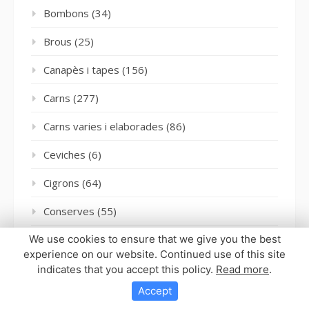
Bombons
(34)
Brous
(25)
Canapès i tapes
(156)
Carns
(277)
Carns varies i elaborades
(86)
Ceviches
(6)
Cigrons
(64)
Conserves
(55)
We use cookies to ensure that we give you the best
Cooking the chef
(99)
experience on our website. Continued use of this site
Coques salades
(103)
indicates that you accept this policy.
Read more
.
Accept
Cosmètica
(1)