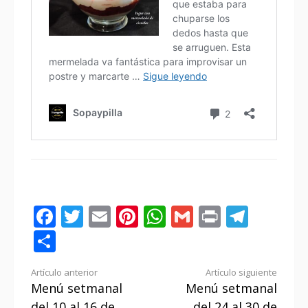
Facebook
Twitter
Email
Pinterest
WhatsApp
Gmail
Print
Tele
Compartir
Seguir
Artículo anterior
Artículo siguiente
Menú setmanal
Menú setmanal
leyendo
del 10 al 16 de
del 24 al 30 de